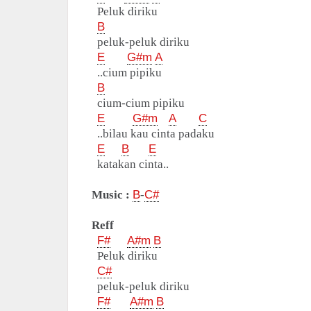
Peluk diriku
B
peluk-peluk diriku
E
G#m
A
..cium pipiku
B
cium-cium pipiku
E
G#m
A
C
..bilau kau cinta padaku
E
B
E
katakan cinta..
Music :
B
-
C#
Reff
F#
A#m
B
Peluk diriku
C#
peluk-peluk diriku
F#
A#m
B