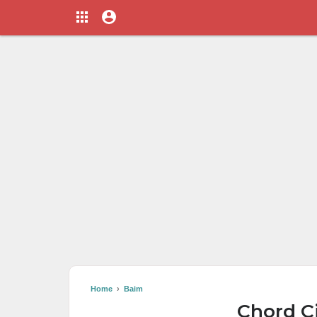
Home
›
Baim
Chord C