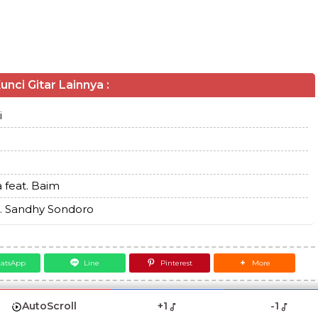
unci Gitar Lainnya :
i
 feat. Baim
t. Sandhy Sondoro
atsApp
Line
Pinterest
More
AutoScroll
+1
-1