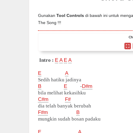
Gunakan
Tool Controls
di bawah ini untuk mengat
The Song !!!
Ch
Intro :
E
A
E
A
E
A
Sedih hatiku jadinya
B
E
-
D#m
bila melihat kekasihku
C#m
F#
dia telah banyak berubah
F#m
B
mungkin sudah bosan padaku
E
A