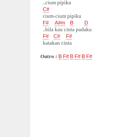
..cium pipiku
C#
cium-cium pipiku
F#
A#m
B
D
..bila kau cinta padaku
F#
C#
F#
katakan cinta
Outro :
B
F#
B
F#
B
F#