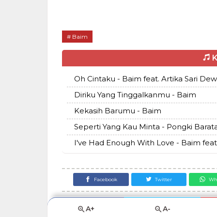
Baim
K
Oh Cintaku - Baim feat. Artika Sari Dew
Diriku Yang Tinggalkanmu - Baim
Kekasih Barumu - Baim
Seperti Yang Kau Minta - Pongki Barata
I've Had Enough With Love - Baim fea
Facebook
Twitter
Wh
A+
A-