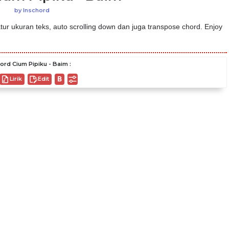
by
Inschord
ur ukuran teks, auto scrolling down dan juga transpose chord. Enjoy
ord Cium Pipiku - Baim :
Lirik
Edit