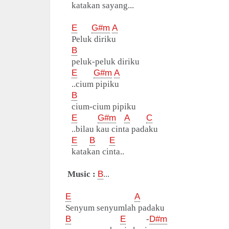
katakan sayang...
E
G#m
A
Peluk diriku
B
peluk-peluk diriku
E
G#m
A
..cium pipiku
B
cium-cium pipiku
E
G#m
A
C
..bilau kau cinta padaku
E
B
E
katakan cinta..
Music :
B
...
E
A
Senyum senyumlah padaku
B
E
-
D#m