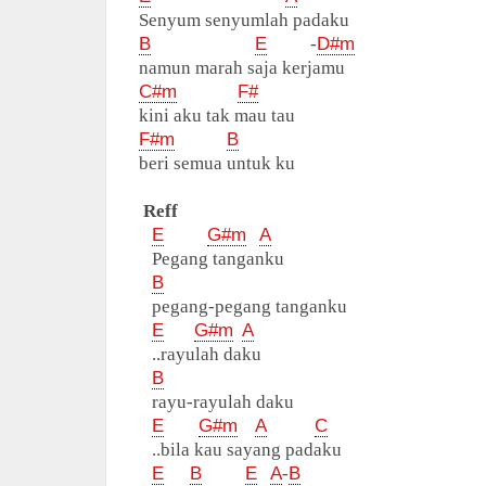
Senyum senyumlah padaku
B
E
-
D#m
namun marah saja kerjamu
C#m
F#
kini aku tak mau tau
F#m
B
beri semua untuk ku
Reff
E
G#m
A
Pegang tanganku
B
pegang-pegang tanganku
E
G#m
A
..rayulah daku
B
rayu-rayulah daku
E
G#m
A
C
..bila kau sayang padaku
E
B
E
A
-
B