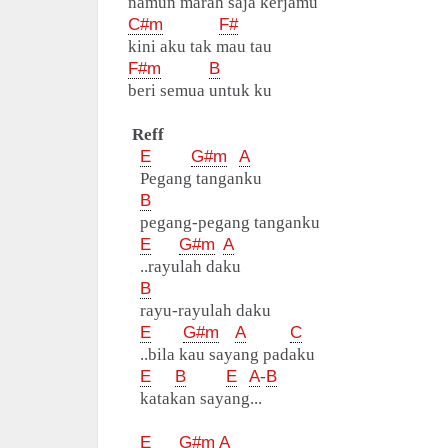
namun marah saja kerjamu
C#m
F#
kini aku tak mau tau
F#m
B
beri semua untuk ku
Reff
E
G#m
A
Pegang tanganku
B
pegang-pegang tanganku
E
G#m
A
..rayulah daku
B
rayu-rayulah daku
E
G#m
A
C
..bila kau sayang padaku
E
B
E
A
-
B
katakan sayang...
E
G#m
A