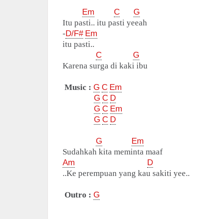
Em
C
G
Itu pasti.. itu pasti yeeah
-
D/F#
Em
itu pasti..
C
G
Karena surga di kaki ibu
Music :
G
C
Em
G
C
D
G
C
Em
G
C
D
G
Em
Sudahkah kita meminta maaf
Am
D
..Ke perempuan yang kau sakiti yee..
Outro :
G