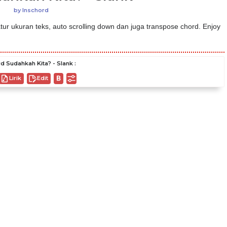
by
Inschord
ur ukuran teks, auto scrolling down dan juga transpose chord. Enjoy
d Sudahkah Kita? - Slank :
Lirik
Edit