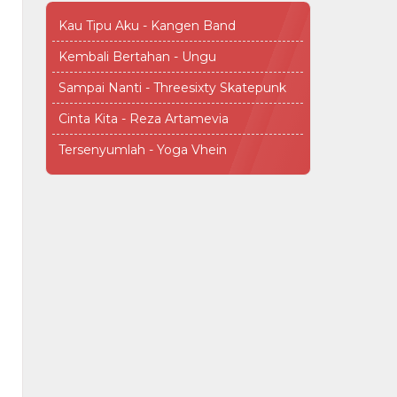
Kau Tipu Aku - Kangen Band
Kembali Bertahan - Ungu
Sampai Nanti - Threesixty Skatepunk
Cinta Kita - Reza Artamevia
Tersenyumlah - Yoga Vhein