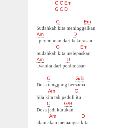
G
C
Em
G
C
D
G
Em
Sudahkah kita meninggalkan
Am
D
..perempuan dari kekerasan
G
Em
Sudahkah kita melepaskan
Am
D
..wanita dari penindasan
C
G/B
Dosa tanggung bersama
Am
G
bila kita tak peduli itu
C
G/B
Dosa jadi kutukan
Am
D
alam akan memangsa kita