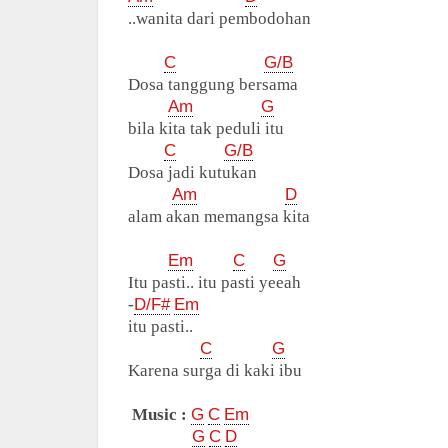
..wanita dari pembodohan
C
G/B
Dosa tanggung bersama
Am
G
bila kita tak peduli itu
C
G/B
Dosa jadi kutukan
Am
D
alam akan memangsa kita
Em
C
G
Itu pasti.. itu pasti yeeah
-
D/F#
Em
itu pasti..
C
G
Karena surga di kaki ibu
Music :
G
C
Em
G
C
D