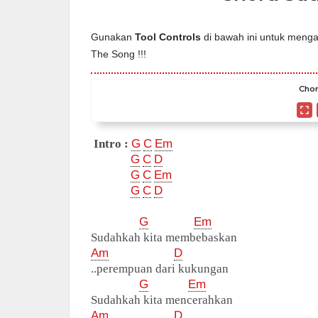
Gunakan
Tool Controls
di bawah ini untuk mengat
The Song !!!
Chor
Intro :
G
C
Em
G
C
D
G
C
Em
G
C
D
G
Em
Sudahkah kita membebaskan
Am
D
..perempuan dari kukungan
G
Em
Sudahkah kita mencerahkan
Am
D