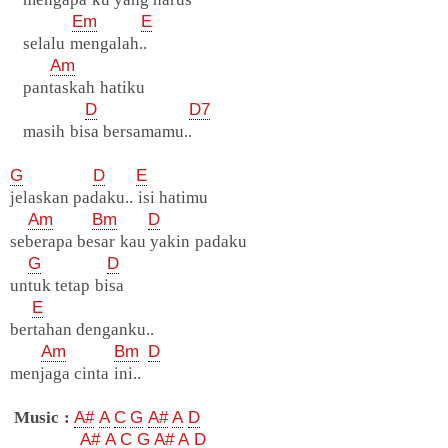
Em
E
selalu mengalah..
Am
pantaskah hatiku
D
D7
masih bisa bersamamu..
G
D
E
jelaskan padaku.. isi hatimu
Am
Bm
D
seberapa besar kau yakin padaku
G
D
untuk tetap bisa
E
bertahan denganku..
Am
Bm
D
menjaga cinta ini..
Music :
A#
A
C
G
A#
A
D
A#
A
C
G
A#
A
D