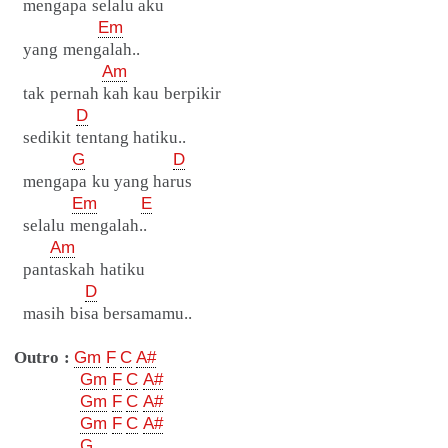
mengapa selalu aku
Em
yang mengalah..
Am
tak pernah kah kau berpikir
D
sedikit tentang hatiku..
G
D
mengapa ku yang harus
Em
E
selalu mengalah..
Am
pantaskah hatiku
D
masih bisa bersamamu..
Outro :
Gm
F
C
A#
Gm
F
C
A#
Gm
F
C
A#
Gm
F
C
A#
G