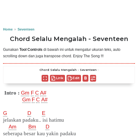
Home
›
Seventeen
Chord Selalu Mengalah - Seventeen
Gunakan
Tool Controls
di bawah ini untuk mengatur ukuran teks, auto
scrolling down dan juga transpose chord. Enjoy The Song !!!
Chord Selalu Mengalah - Seventeen :
Lirik
Edit
Intro :
Gm
F
C
A#
Gm
F
C
A#
G
D
E
jelaskan padaku.. isi hatimu
Am
Bm
D
seberapa besar kau yakin padaku