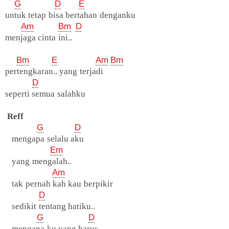
G
D
E
untuk tetap bisa bertahan denganku
Am
Bm
D
menjaga cinta ini..
Bm
E
Am
Bm
pertengkaran.. yang terjadi
D
seperti semua salahku
Reff
G
D
mengapa selalu aku
Em
yang mengalah..
Am
tak pernah kah kau berpikir
D
sedikit tentang hatiku..
G
D
mengapa ku yang harus