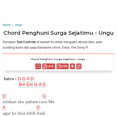
Home
›
Ungu
Chord Penghuni Surga Sejatimu - Ungu
Gunakan
Tool Controls
di bawah ini untuk mengatur ukuran teks, auto
scrolling down dan juga transpose chord. Enjoy The Song !!!
Chord Penghuni Surga Sejatimu - Ungu :
Lirik
Edit
Intro :
D
G
A
D
Bm
Em
G
A
D
D
G
izinkan aku paham cara-Mu
A
D
agar ku bisa lebih baik