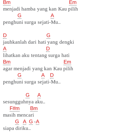
Bm
Em
menjadi hamba yang kan Kau pilih
G
A
penghuni surga sejati-Mu..
D
G
jauhkanlah dari hati yang dengki
A
D
lihatkan aku tentang surga hati
Bm
Em
agar menjadi yang kan Kau pilih
G
A
D
penghuni surga sejati-Mu..
G
A
sesungguhnya aku..
F#m
Bm
masih mencari
G
A
G
-
A
siapa diriku..