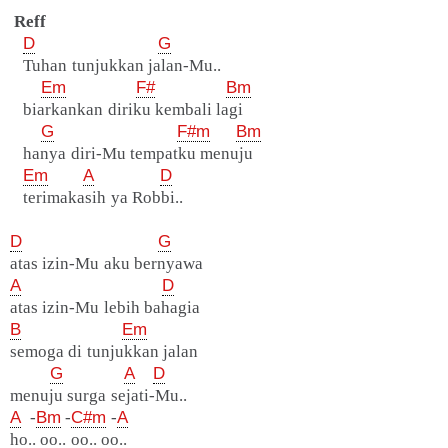
Reff
D
G
Tuhan tunjukkan jalan-Mu..
Em
F#
Bm
biarkankan diriku kembali lagi
G
F#m
Bm
hanya diri-Mu tempatku menuju
Em
A
D
terimakasih ya Robbi..
D
G
atas izin-Mu aku bernyawa
A
D
atas izin-Mu lebih bahagia
B
Em
semoga di tunjukkan jalan
G
A
D
menuju surga sejati-Mu..
A
-
Bm
-
C#m
-
A
ho.. oo.. oo.. oo..