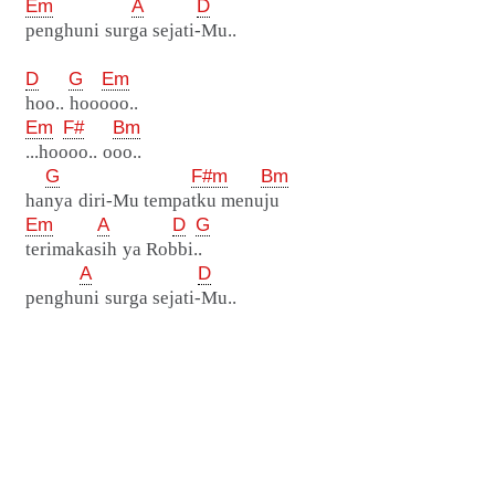
Em
A
D
penghuni surga sejati-Mu..
D
G
Em
hoo.. hooooo..
Em
F#
Bm
...hoooo.. ooo..
G
F#m
Bm
hanya diri-Mu tempatku menuju
Em
A
D
G
terimakasih ya Robbi..
A
D
penghuni surga sejati-Mu..