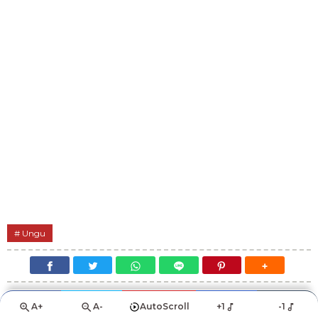
Ungu
A+
A-
AutoScroll
+1
-1