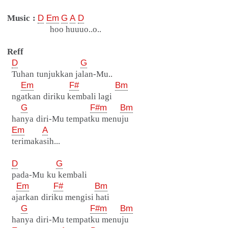
Music :
D
Em
G
A
D
hoo huuuo..o..
Reff
D
G
Tuhan tunjukkan jalan-Mu..
Em
F#
Bm
ngatkan diriku kembali lagi
G
F#m
Bm
hanya diri-Mu tempatku menuju
Em
A
terimakasih...
D
G
pada-Mu ku kembali
Em
F#
Bm
ajarkan diriku mengisi hati
G
F#m
Bm
hanya diri-Mu tempatku menuju