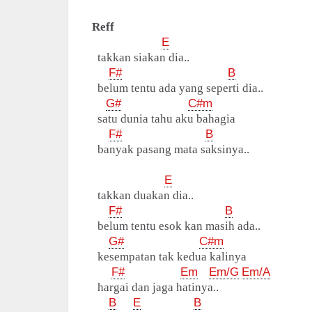
Reff
E
takkan siakan dia..
F#
B
belum tentu ada yang seperti dia..
G#
C#m
satu dunia tahu aku bahagia
F#
B
banyak pasang mata saksinya..
E
takkan duakan dia..
F#
B
belum tentu esok kan masih ada..
G#
C#m
kesempatan tak kedua kalinya
F#
Em
Em/G
Em/A
hargai dan jaga hatinya..
B
E
B