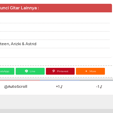
unci Gitar Lainnya :
een, Arizki & Astrid
atsApp
Line
Pinterest
More
AutoScroll
+1
-1