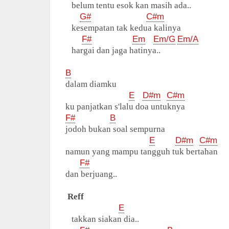
belum tentu esok kan masih ada..
G#
C#m
kesempatan tak kedua kalinya
F#
Em
Em/G
Em/A
hargai dan jaga hatinya..
B
dalam diamku
E
D#m
C#m
ku panjatkan s'lalu doa untuknya
F#
B
jodoh bukan soal sempurna
E
D#m
C#m
namun yang mampu tangguh tuk bertahan
F#
dan berjuang..
Reff
E
takkan siakan dia..