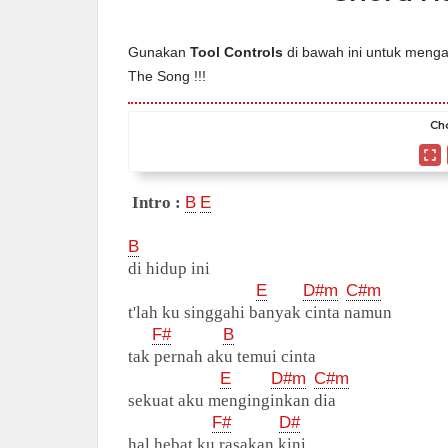
Gunakan
Tool Controls
di bawah ini untuk mengat
The Song !!!
Cho
Intro :
B
E
B
di hidup ini
E
D#m
C#m
t'lah ku singgahi banyak cinta namun
F#
B
tak pernah aku temui cinta
E
D#m
C#m
sekuat aku menginginkan dia
F#
D#
hal hebat ku rasakan kini