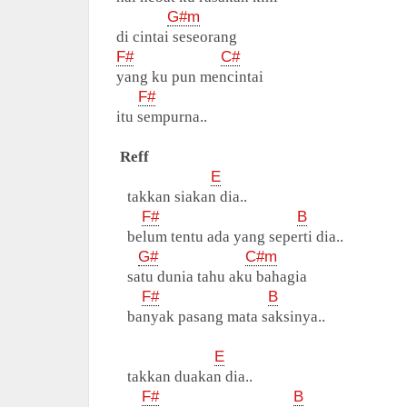
G#m
di cintai seseorang
F#
C#
yang ku pun mencintai
F#
itu sempurna..
Reff
E
takkan siakan dia..
F#
B
belum tentu ada yang seperti dia..
G#
C#m
satu dunia tahu aku bahagia
F#
B
banyak pasang mata saksinya..
E
takkan duakan dia..
F#
B