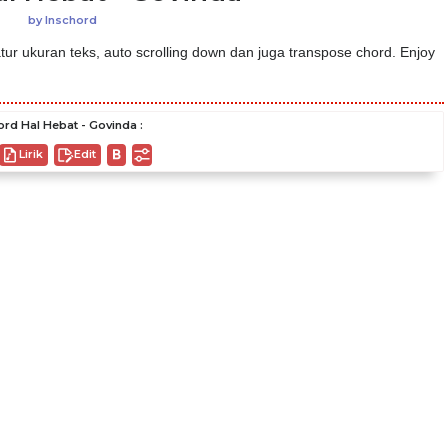
by
Inschord
ur ukuran teks, auto scrolling down dan juga transpose chord. Enjoy
rd Hal Hebat - Govinda :
Lirik
Edit