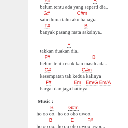
F#
B
belum tentu ada yang seperti dia..
G#
C#m
satu dunia tahu aku bahagia
F#
B
banyak pasang mata saksinya..
E
takkan duakan dia..
F#
B
belum tentu esok kan masih ada..
G#
C#m
kesempatan tak kedua kalinya
F#
Em
Em/G
Em/A
hargai dan jaga hatinya..
Music :
B
G#m
ho oo oo.. ho oo oho uwoo..
B
E
F#
ho oo oo.. ho oo oho uwoo uwoo..