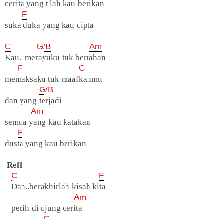
cerita yang t'lah kau berikan
F
suka duka yang kau cipta
C
G/B
Am
Kau.. merayuku tuk bertahan
F
C
memaksaku tuk maafkanmu
G/B
dan yang terjadi
Am
semua yang kau katakan
F
dusta yang kau berikan
Reff
C
F
Dan..berakhirlah kisah kita
Am
perih di ujung cerita
G