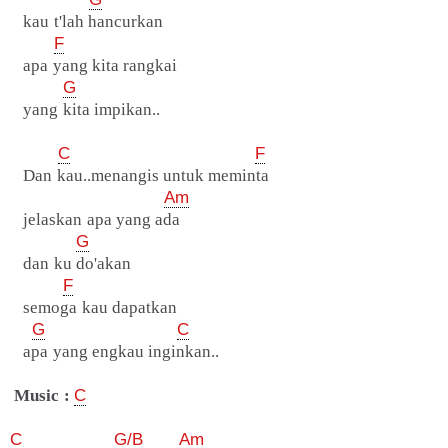
kau t'lah hancurkan
F
apa yang kita rangkai
G
yang kita impikan..
C
F
Dan kau..menangis untuk meminta
Am
jelaskan apa yang ada
G
dan ku do'akan
F
semoga kau dapatkan
G
C
apa yang engkau inginkan..
Music :
C
C
G/B
Am