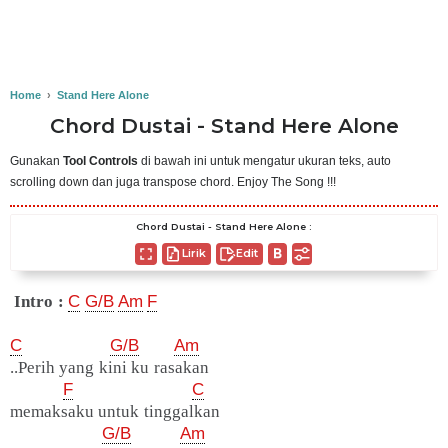
Home
›
Stand Here Alone
Chord Dustai - Stand Here Alone
Gunakan
Tool Controls
di bawah ini untuk mengatur ukuran teks, auto
scrolling down dan juga transpose chord. Enjoy The Song !!!
Chord Dustai - Stand Here Alone :
Lirik
Edit
Intro :
C
G/B
Am
F
C
G/B
Am
..Perih yang kini ku rasakan
F
C
memaksaku untuk tinggalkan
G/B
Am