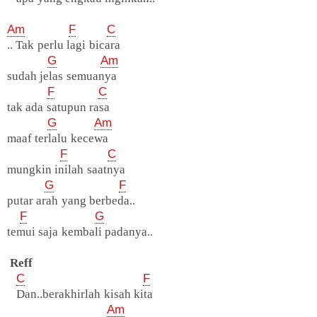
Am
F
C
.. Tak perlu lagi bicara
G
Am
sudah jelas semuanya
F
C
tak ada satupun rasa
G
Am
maaf terlalu kecewa
F
C
mungkin inilah saatnya
G
F
putar arah yang berbeda..
F
G
temui saja kembali padanya..
Reff
C
F
Dan..berakhirlah kisah kita
Am