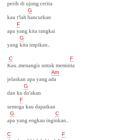
perih di ujung cerita
G
kau t'lah hancurkan
F
apa yang kita rangkai
G
yang kita impikan..
C
F
Kau..menangis untuk meminta
Am
jelaskan apa yang ada
G
dan ku do'akan
F
semoga kau dapatkan
G
C
apa yang engkau inginkan..
C
F