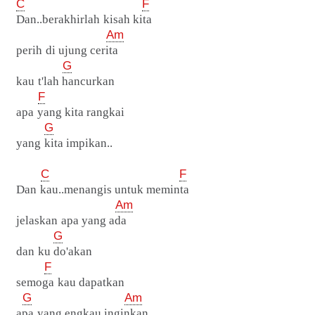
C
F
Dan..berakhirlah kisah kita
Am
perih di ujung cerita
G
kau t'lah hancurkan
F
apa yang kita rangkai
G
yang kita impikan..
C
F
Dan kau..menangis untuk meminta
Am
jelaskan apa yang ada
G
dan ku do'akan
F
semoga kau dapatkan
G
Am
apa yang engkau inginkan..