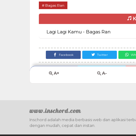
Bagas Ran
K
Lagi Lagi Kamu - Bagas Ran
Facebook
Twitter
Wh
A+
A-
www.inschord.com
Inschord adalah media berbasis web dan aplikasi terba
dengan mudah, cepat dan instan.