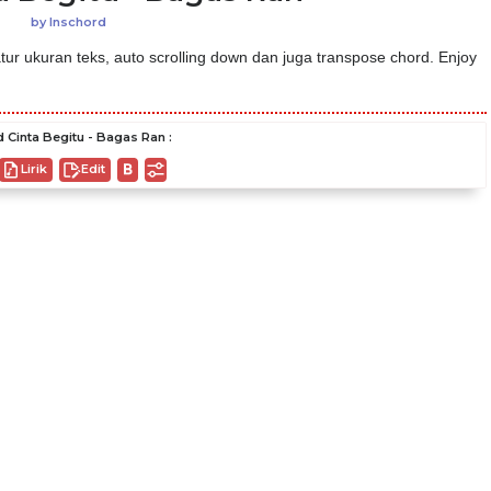
by
Inschord
ur ukuran teks, auto scrolling down dan juga transpose chord. Enjoy
 Cinta Begitu - Bagas Ran :
Lirik
Edit