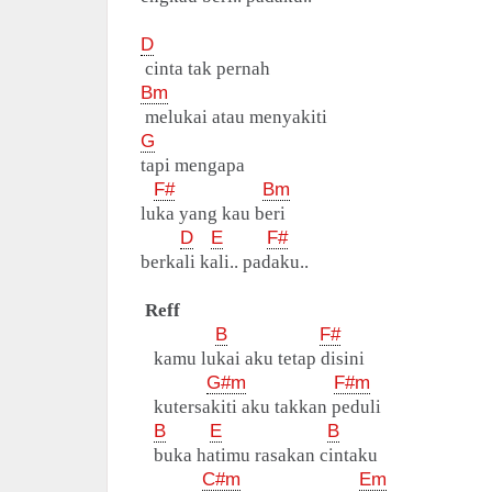
D
cinta tak pernah
Bm
melukai atau menyakiti
G
tapi mengapa
F#
Bm
luka yang kau beri
D
E
F#
berkali kali.. padaku..
Reff
B
F#
kamu lukai aku tetap disini
G#m
F#m
kutersakiti aku takkan peduli
B
E
B
buka hatimu rasakan cintaku
C#m
Em