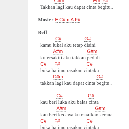
C#m
Em
F#
Takkan lagi kau dapat cinta begitu..
Music :
E
C#m
A
F#
Reff
C#
G#
kamu lukai aku tetap disini
A#m
G#m
kutersakiti aku takkan peduli
C#
F#
C#
buka hatimu rasakan cintaku
D#m
G#
takkan lagi kau dapat cinta begitu..
C#
G#
kau beri luka aku balas cinta
A#m
G#m
kau beri kecewa ku maafkan semua
C#
F#
C#
buka hatimu rasakan cintaku