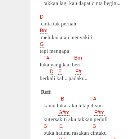
takkan lagi kau dapat cinta begitu..
D
cinta tak pernah
Bm
melukai atau menyakiti
G
tapi mengapa
F#
Bm
luka yang kau beri
D
E
F#
berkali kali.. padaku..
Reff
B
F#
kamu lukai aku tetap disini
G#m
F#m
kutersakiti aku takkan peduli
B
E
B
buka hatimu rasakan cintaku