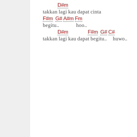
D#m
takkan lagi kau dapat cinta
F#m
G#
A#m
Fm
begitu.. hoo..
D#m
F#m
G#
C#
takkan lagi kau dapat begitu.. huwo..