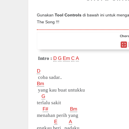
Gunakan
Tool Controls
di bawah ini untuk mengat
The Song !!!
Chord
Intro :
D
G
Em
C
A
D
coba sadar..
Bm
yang kau buat untukku
G
terlalu sakit
F#
Bm
menahan perih yang
E
A
engkau beri.. padaku..