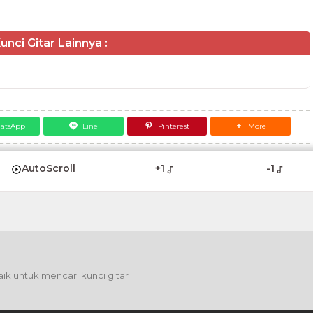
unci Gitar Lainnya :
atsApp
Line
Pinterest
More
AutoScroll
+1
-1
ik untuk mencari kunci gitar