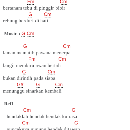
Fm
Cm
bertanam tebu di pinggir bibir
G
Cm
rebung berduri di hati
Music :
G
Cm
G
Cm
laman memutih pawana menerpa
Fm
Cm
langit membiru awan bertali
G
Cm
bukan dirintih pada siapa
G#
G
Cm
menunggu sinarkan kembali
Reff
Cm
G
hendaklah hendak hendak ku rasa
Cm
G
puncaknya gunung hendak ditawan