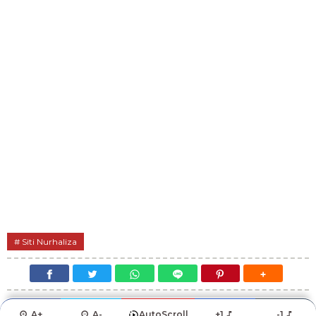
Siti Nurhaliza
A+
A-
AutoScroll
+1
-1