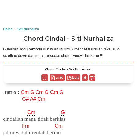
Home
›
Siti Nurhaliza
Chord Cindai - Siti Nurhaliza
Gunakan
Tool Controls
di bawah ini untuk mengatur ukuran teks, auto
scrolling down dan juga transpose chord. Enjoy The Song !!!
Chord Cindai - Siti Nurhaliza :
Lirik
Edit
Intro :
Cm
G
Cm
G
Cm
G
G#
A#
Cm
Cm
G
cindailah mana tidak berkias
Fm
Cm
jalinnya lalu rentah beribu