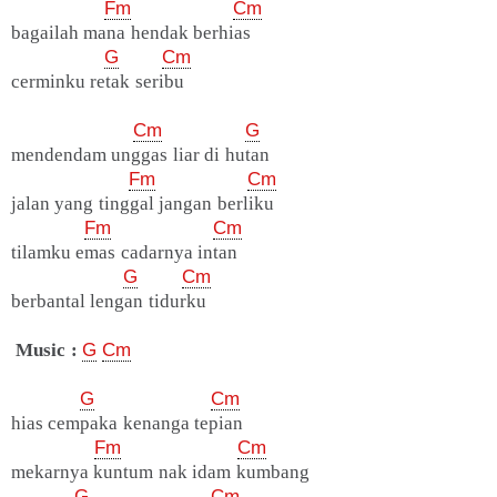
Fm
Cm
bagailah mana hendak berhias
G
Cm
cerminku retak seribu
Cm
G
mendendam unggas liar di hutan
Fm
Cm
jalan yang tinggal jangan berliku
Fm
Cm
tilamku emas cadarnya intan
G
Cm
berbantal lengan tidurku
Music :
G
Cm
G
Cm
hias cempaka kenanga tepian
Fm
Cm
mekarnya kuntum nak idam kumbang
G
Cm