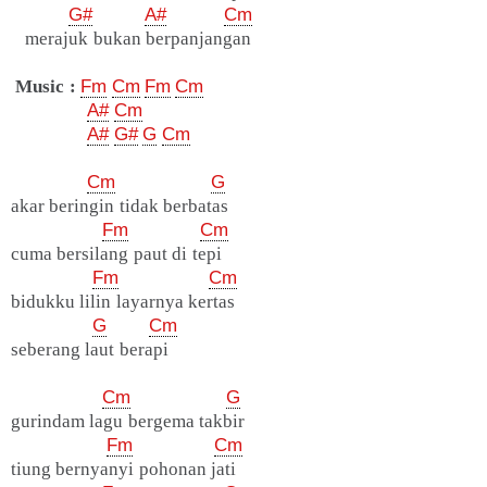
G#
A#
Cm
merajuk bukan berpanjangan
Music :
Fm
Cm
Fm
Cm
A#
Cm
A#
G#
G
Cm
Cm
G
akar beringin tidak berbatas
Fm
Cm
cuma bersilang paut di tepi
Fm
Cm
bidukku lilin layarnya kertas
G
Cm
seberang laut berapi
Cm
G
gurindam lagu bergema takbir
Fm
Cm
tiung bernyanyi pohonan jati