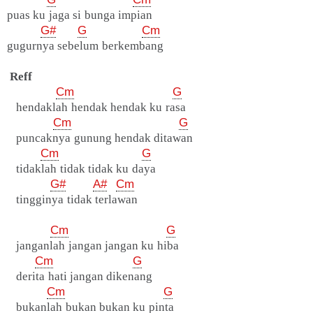
puas ku jaga si bunga impian
G#
G
Cm
gugurnya sebelum berkembang
Reff
Cm
G
hendaklah hendak hendak ku rasa
Cm
G
puncaknya gunung hendak ditawan
Cm
G
tidaklah tidak tidak ku daya
G#
A#
Cm
tingginya tidak terlawan
Cm
G
janganlah jangan jangan ku hiba
Cm
G
derita hati jangan dikenang
Cm
G
bukanlah bukan bukan ku pinta