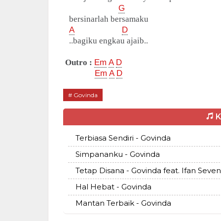
G
bersinarlah bersamaku
A
D
..bagiku engkau ajaib..
Outro :
Em
A
D
Em
A
D
Govinda
K
Terbiasa Sendiri - Govinda
Simpananku - Govinda
Tetap Disana - Govinda feat. Ifan Sevent
Hal Hebat - Govinda
Mantan Terbaik - Govinda