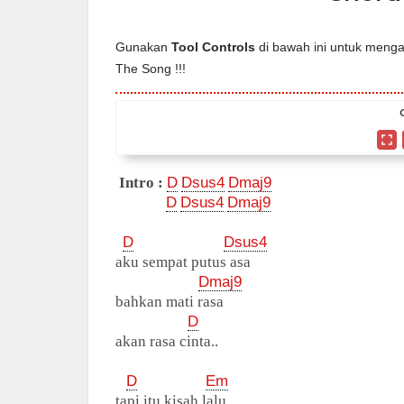
Gunakan
Tool Controls
di bawah ini untuk mengat
The Song !!!
Intro :
D
Dsus4
Dmaj9
D
Dsus4
Dmaj9
D
Dsus4
aku sempat putus asa
Dmaj9
bahkan mati rasa
D
akan rasa cinta..
D
Em
tapi itu kisah lalu