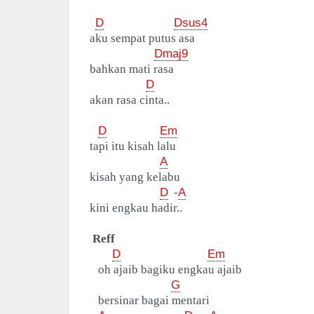
D
Dsus4
aku sempat putus asa
Dmaj9
bahkan mati rasa
D
akan rasa cinta..
D
Em
tapi itu kisah lalu
A
kisah yang kelabu
D
-
A
kini engkau hadir..
Reff
D
Em
oh ajaib bagiku engkau ajaib
G
bersinar bagai mentari