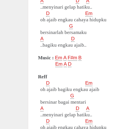
A
D
A
..menyinari gelap hatiku..
D
Em
oh ajaib engkau cahaya hidupku
G
bersinarlah bersamaku
A
D
..bagiku engkau ajaib..
Music :
Em
A
F#m
B
Em
A
D
Reff
D
Em
oh ajaib bagiku engkau ajaib
G
bersinar bagai mentari
A
D
A
..menyinari gelap hatiku..
D
Em
oh ajaib engkau cahaya hidupku