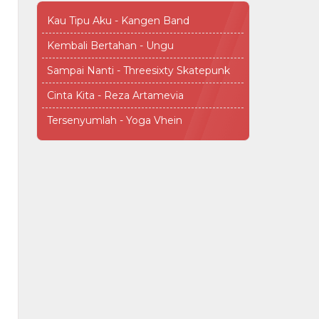
Kau Tipu Aku - Kangen Band
Kembali Bertahan - Ungu
Sampai Nanti - Threesixty Skatepunk
Cinta Kita - Reza Artamevia
Tersenyumlah - Yoga Vhein