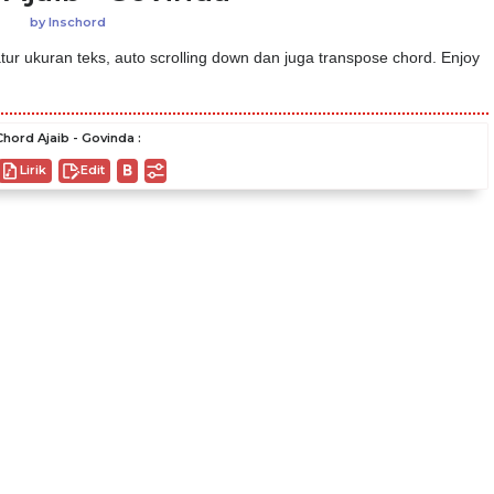
by
Inschord
ur ukuran teks, auto scrolling down dan juga transpose chord. Enjoy
Chord Ajaib - Govinda :
Lirik
Edit