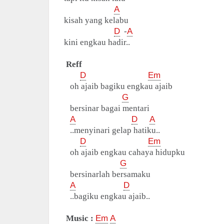
A
kisah yang kelabu
D
-
A
kini engkau hadir..
Reff
D
Em
oh ajaib bagiku engkau ajaib
G
bersinar bagai mentari
A
D
A
..menyinari gelap hatiku..
D
Em
oh ajaib engkau cahaya hidupku
G
bersinarlah bersamaku
A
D
..bagiku engkau ajaib..
Music :
Em
A