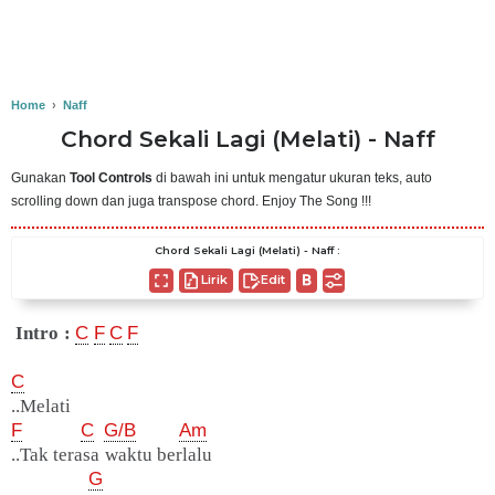
Home
›
Naff
Chord Sekali Lagi (Melati) - Naff
Gunakan
Tool Controls
di bawah ini untuk mengatur ukuran teks, auto
scrolling down dan juga transpose chord. Enjoy The Song !!!
Chord Sekali Lagi (Melati) - Naff :
Lirik
Edit
Intro :
C
F
C
F
C
..Melati
F
C
G/B
Am
..Tak terasa waktu berlalu
G