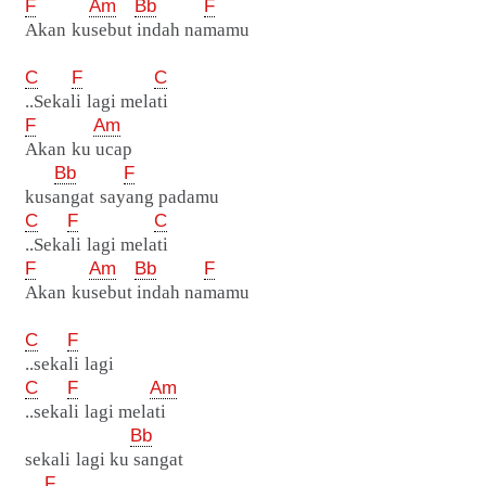
F
Am
Bb
F
Akan kusebut indah namamu
C
F
C
..Sekali lagi melati
F
Am
Akan ku ucap
Bb
F
kusangat sayang padamu
C
F
C
..Sekali lagi melati
F
Am
Bb
F
Akan kusebut indah namamu
C
F
..sekali lagi
C
F
Am
..sekali lagi melati
Bb
sekali lagi ku sangat
F