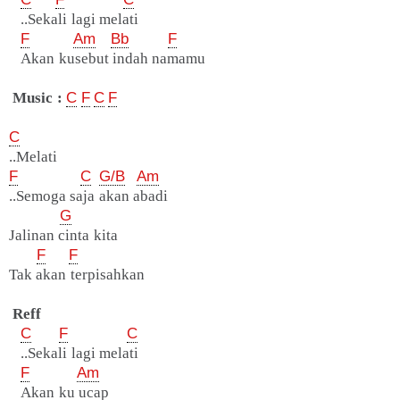
..Sekali lagi melati
F
Am
Bb
F
Akan kusebut indah namamu
Music :
C
F
C
F
C
..Melati
F
C
G/B
Am
..Semoga saja akan abadi
G
Jalinan cinta kita
F
F
Tak akan terpisahkan
Reff
C
F
C
..Sekali lagi melati
F
Am
Akan ku ucap