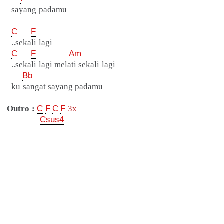
sayang padamu
C
F
..sekali lagi
C
F
Am
..sekali lagi melati sekali lagi
Bb
ku sangat sayang padamu
Outro :
C
F
C
F
3x
Csus4