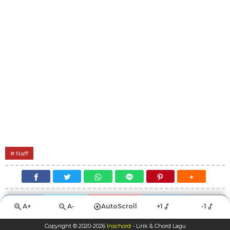
Naff
A+
A-
AutoScroll
+1
-1
Copyright © 2020-
2026
Inschord
- Lirik & Chord Lagu