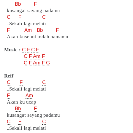
Bb
F
kusangat sayang padamu
C
F
C
..Sekali lagi melati
F
Am
Bb
F
Akan kusebut indah namamu
Music :
C
F
C
F
C
F
Am
F
C
F
Am
F
G
Reff
C
F
C
..Sekali lagi melati
F
Am
Akan ku ucap
Bb
F
kusangat sayang padamu
C
F
C
..Sekali lagi melati