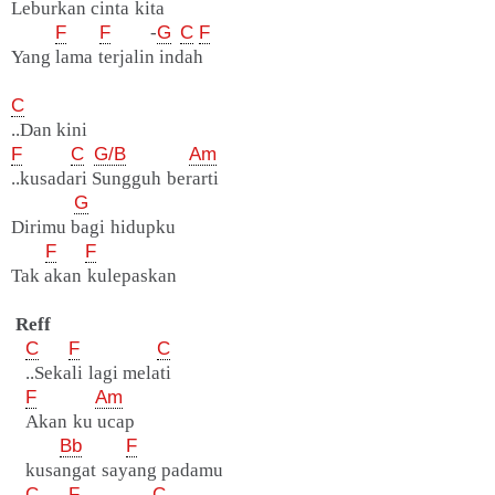
Leburkan cinta kita
F
F
-
G
C
F
Yang lama terjalin indah
C
..Dan kini
F
C
G/B
Am
..kusadari Sungguh berarti
G
Dirimu bagi hidupku
F
F
Tak akan kulepaskan
Reff
C
F
C
..Sekali lagi melati
F
Am
Akan ku ucap
Bb
F
kusangat sayang padamu
C
F
C