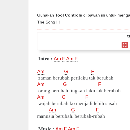
Gunakan
Tool Controls
di bawah ini untuk mengat
The Song !!!
C
Intro :
Am
F
Am
F
Am
G
F
zaman berubah perilaku tak berubah
Am
G
F
orang berubah tingkah laku tak berubah
Am
G
F
wajah berubah ko menjadi lebih susah
Am
G
F
manusia berubah..berubah-rubah
Music :
Am
F
Am
F