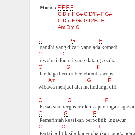
Music :
F
F
F
F
C
Dm
F
G#
G
D/F#
F
G#
C
Dm
F
G#
G
D/F#
F
Am
Dm
G
C
G
F
gandhi yang dicari yang ada komedi
C
G
F
revolusi dinanti yang datang Azahari
C
G
F
lembaga berdiri berselimut korupsi
Am
G
F
wibawa menjadi alat melindungi diri
C
G
F
Kesaksian tergusur oleh kepentingan ngawu
C
G
F
Pemerintah keasikan berpolitik...ngawur
C
G
F
Partai politik sibuk menuhankan uang...nga