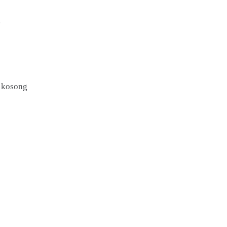
g
a kosong