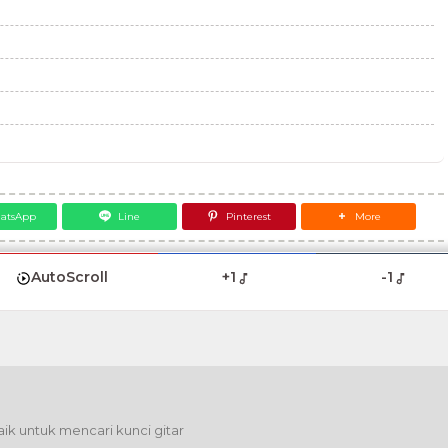
atsApp
Line
Pinterest
More
AutoScroll
+1
-1
ik untuk mencari kunci gitar