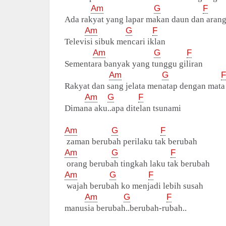
Am
G
F
Ada rakyat yang lapar makan daun dan aran
Am
G
F
Televisi sibuk mencari iklan
Am
G
F
Sementara banyak yang tunggu giliran
Am
G
F
Rakyat dan sang jelata menatap dengan mat
Am
G
F
Dimana aku..apa ditelan tsunami
Am
G
F
zaman berubah perilaku tak berubah
Am
G
F
orang berubah tingkah laku tak berubah
Am
G
F
wajah berubah ko menjadi lebih susah
Am
G
F
manusia berubah..berubah-rubah..