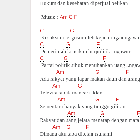
Hukum dan kesehatan diperjual belikan
Music :
Am
G
F
C
G
F
Kesaksian tergusur oleh kepentingan ngawu
C
G
F
Pemerintah keasikan berpolitik...ngawur
C
G
F
Partai politik sibuk menuhankan uang...nga
Am
G
F
Ada rakyat yang lapar makan daun dan aran
Am
G
F
Televisi sibuk mencari iklan
Am
G
F
Sementara banyak yang tunggu giliran
Am
G
F
Rakyat dan sang jelata menatap dengan mat
Am
G
F
Dimana aku..apa ditelan tsunami