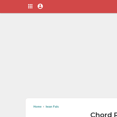
Home
›
Iwan Fals
Chord R