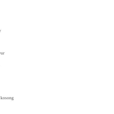
r
wur
g
a kosong