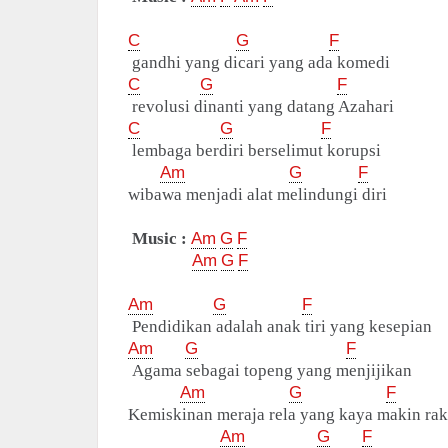
C
G
F
gandhi yang dicari yang ada komedi
C
G
F
revolusi dinanti yang datang Azahari
C
G
F
lembaga berdiri berselimut korupsi
Am
G
F
wibawa menjadi alat melindungi diri
Music :
Am
G
F
Am
G
F
Am
G
F
Pendidikan adalah anak tiri yang kesepian
Am
G
F
Agama sebagai topeng yang menjijikan
Am
G
F
Kemiskinan meraja rela yang kaya makin rak
Am
G
F