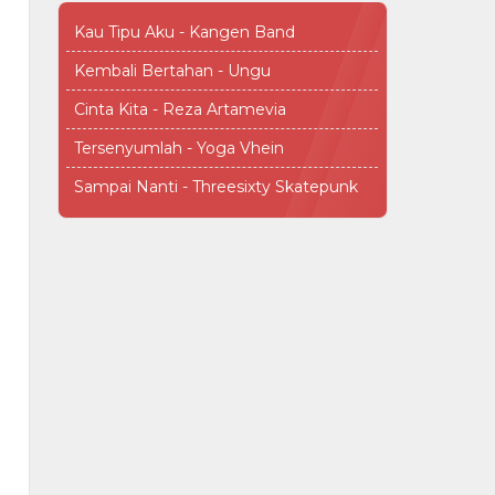
Kau Tipu Aku - Kangen Band
Kembali Bertahan - Ungu
Cinta Kita - Reza Artamevia
Tersenyumlah - Yoga Vhein
Sampai Nanti - Threesixty Skatepunk