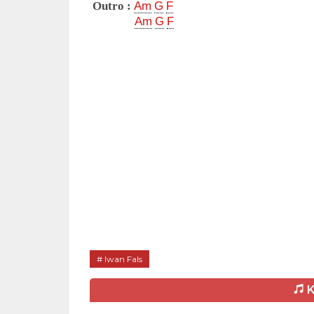
Outro :
Am
G
F
Am
G
F
Iwan Fals
K