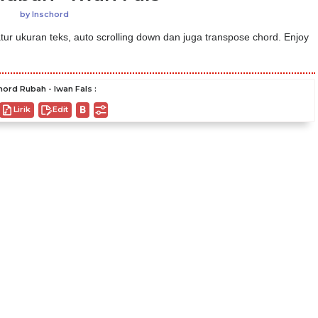
by
Inschord
ur ukuran teks, auto scrolling down dan juga transpose chord. Enjoy
hord Rubah - Iwan Fals :
Lirik
Edit