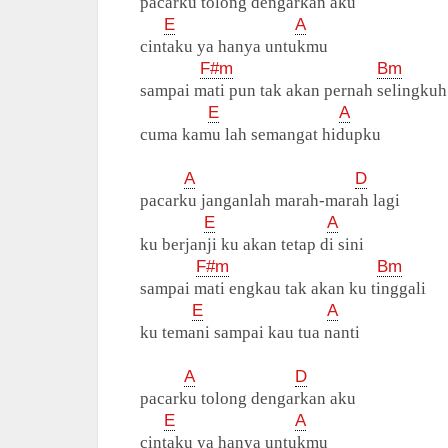
pacarku tolong dengarkan aku
E
A
cintaku ya hanya untukmu
F#m
Bm
sampai mati pun tak akan pernah selingkuh
E
A
cuma kamu lah semangat hidupku
A
D
pacarku janganlah marah-marah lagi
E
A
ku berjanji ku akan tetap di sini
F#m
Bm
sampai mati engkau tak akan ku tinggali
E
A
ku temani sampai kau tua nanti
A
D
pacarku tolong dengarkan aku
E
A
cintaku ya hanya untukmu