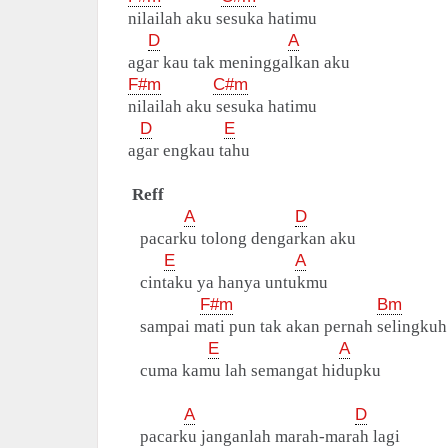
nilailah aku sesuka hatimu
D
A
agar kau tak meninggalkan aku
F#m
C#m
nilailah aku sesuka hatimu
D
E
agar engkau tahu
Reff
A
D
pacarku tolong dengarkan aku
E
A
cintaku ya hanya untukmu
F#m
Bm
sampai mati pun tak akan pernah selingkuh
E
A
cuma kamu lah semangat hidupku
A
D
pacarku janganlah marah-marah lagi