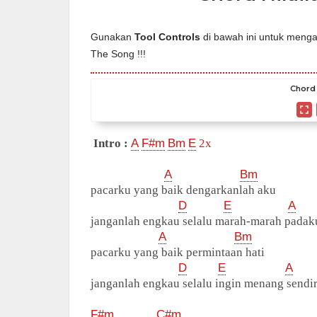
Gunakan
Tool Controls
di bawah ini untuk mengat
The Song !!!
Chord 
Intro :
A
F#m
Bm
E
2x
A
Bm
pacarku yang baik dengarkanlah aku
D
E
A
janganlah engkau selalu marah-marah padak
A
Bm
pacarku yang baik permintaan hati
D
E
A
janganlah engkau selalu ingin menang sendir
F#m
C#m