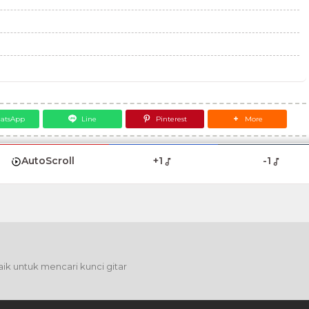
atsApp
Line
Pinterest
More
AutoScroll
+1
-1
ik untuk mencari kunci gitar