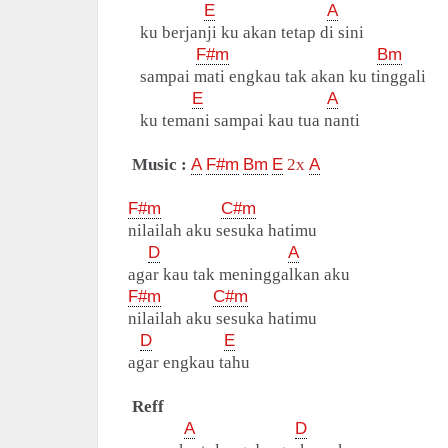
E
A
ku berjanji ku akan tetap di sini
F#m
Bm
sampai mati engkau tak akan ku tinggali
E
A
ku temani sampai kau tua nanti
Music :
A
F#m
Bm
E
2x
A
F#m
C#m
nilailah aku sesuka hatimu
D
A
agar kau tak meninggalkan aku
F#m
C#m
nilailah aku sesuka hatimu
D
E
agar engkau tahu
Reff
A
D