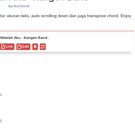
by
Inschord
ur ukuran teks, auto scrolling down dan juga transpose chord. Enjoy
Nilailah Aku - Kangen Band :
Lirik
Edit
u
i