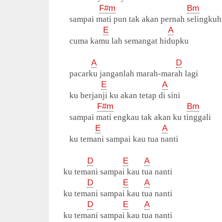
F#m
Bm
sampai mati pun tak akan pernah selingkuh
E
A
cuma kamu lah semangat hidupku
A
D
pacarku janganlah marah-marah lagi
E
A
ku berjanji ku akan tetap di sini
F#m
Bm
sampai mati engkau tak akan ku tinggali
E
A
ku temani sampai kau tua nanti
D
E
A
ku temani sampai kau tua nanti
D
E
A
ku temani sampai kau tua nanti
D
E
A
ku temani sampai kau tua nanti