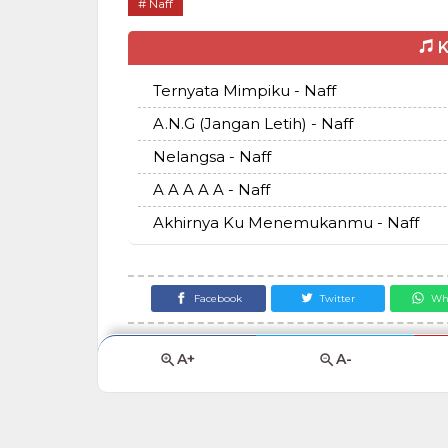
Naff
K
Ternyata Mimpiku - Naff
A.N.G (Jangan Letih) - Naff
Nelangsa - Naff
A A A A A - Naff
Akhirnya Ku Menemukanmu - Naff
Facebook
Twitter
Wh
A+
A-