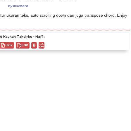
by
Inschord
ur ukuran teks, auto scrolling down dan juga transpose chord. Enjoy
d Kaukah Takdirku - Naff :
Lirik
Edit