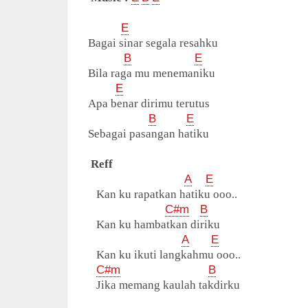
E
Bagai sinar segala resahku
B
E
Bila raga mu menemaniku
E
Apa benar dirimu terutus
B
E
Sebagai pasangan hatiku
Reff
A
E
Kan ku rapatkan hatiku ooo..
C#m
B
Kan ku hambatkan diriku
A
E
Kan ku ikuti langkahmu ooo..
C#m
B
Jika memang kaulah takdirku