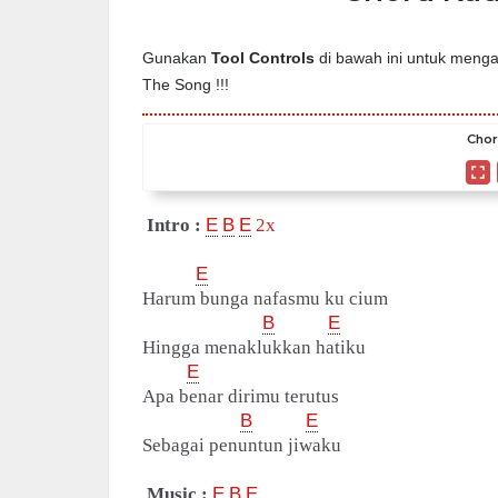
Gunakan
Tool Controls
di bawah ini untuk mengat
The Song !!!
Chor
Intro :
E
B
E
2x
E
Harum bunga nafasmu ku cium
B
E
Hingga menaklukkan hatiku
E
Apa benar dirimu terutus
B
E
Sebagai penuntun jiwaku
Music :
E
B
E