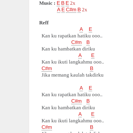
Music :
E
B
E
2x
A
E
C#m
B
2x
Reff
A
E
Kan ku rapatkan hatiku ooo..
C#m
B
Kan ku hambatkan diriku
A
E
Kan ku ikuti langkahmu ooo..
C#m
B
Jika memang kaulah takdirku
A
E
Kan ku rapatkan hatiku ooo..
C#m
B
Kan ku hambatkan diriku
A
E
Kan ku ikuti langkahmu ooo..
C#m
B