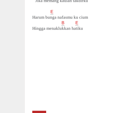
Jika memang kaulah takdirku
E
Harum bunga nafasmu ku cium
B
E
Hingga menaklukkan hatiku