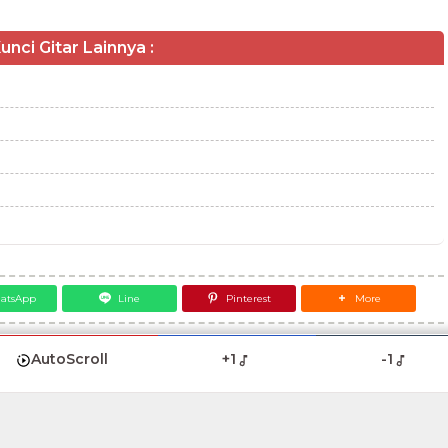
unci Gitar Lainnya :
atsApp
Line
Pinterest
More
AutoScroll
+1
-1