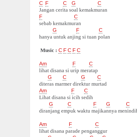
C
F
C
G
C
Jangan cerita soal kemakmuran
F
C
sebab kemakmuran
G
F
C
hanya untuk anjing si tuan polan
Music :
C
F
C
F
C
Am
F
C
lihat disana si urip meratap
G
C
G
C
diteras marmer direktur murtad
Am
F
C
Lihat disana si icih sedih
G
C
F
G
C
diranjang empuk waktu majikannya menindi
Am
F
C
lihat disana parade penganggur