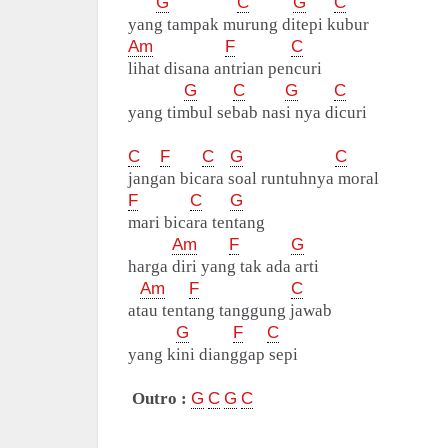
G
C
G
C
yang tampak murung ditepi kubur
Am
F
C
lihat disana antrian pencuri
G
C
G
C
yang timbul sebab nasi nya dicuri
C
F
C
G
C
jangan bicara soal runtuhnya moral
F
C
G
mari bicara tentang
Am
F
G
harga diri yang tak ada arti
Am
F
C
atau tentang tanggung jawab
G
F
C
yang kini dianggap sepi
Outro :
G
C
G
C