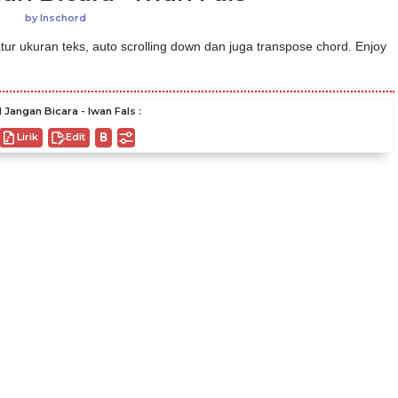
by
Inschord
ur ukuran teks, auto scrolling down dan juga transpose chord. Enjoy
 Jangan Bicara - Iwan Fals :
Lirik
Edit