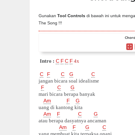
Gunakan
Tool Controls
di bawah ini untuk mengat
The Song !!!
Chord
Intro :
C
F
C
F
4x
C
F
C
G
C
jangan bicara soal idealisme
F
C
G
mari bicara berapa banyak
Am
F
G
uang di kantong kita
Am
F
C
G
atau berapa dasyatnya ancaman
Am
F
G
C
yang membuat kita terpaksa onani