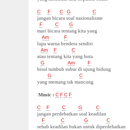
C
F
C
G
C
jangan bicara soal nasionalisme
F
C
G
mari bicara tentang kita yang
Am
F
lupa warna bendera sendiri
Am
F
C
atau tentang kita yang buta
G
Am
F
bisul tumbuh subur di ujung hidung
G
C
yang memang tak mancung
Music :
C
F
C
F
C
F
C
G
C
jangan perdebatkan soal keadilan
F
C
G
C
sebab keadilan bukan untuk diperdebatkan