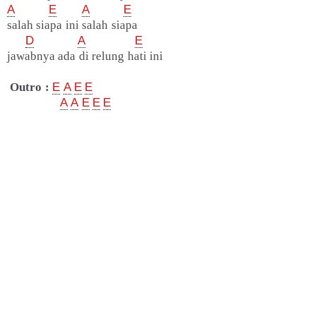
A
E
A
E
salah siapa ini salah siapa
D
A
E
jawabnya ada di relung hati ini
Outro :
E
A
E
E
A
A
E
E
E