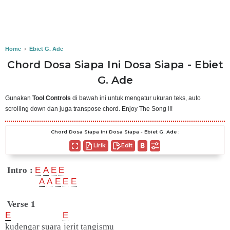
Home
›
Ebiet G. Ade
Chord Dosa Siapa Ini Dosa Siapa - Ebiet
G. Ade
Gunakan
Tool Controls
di bawah ini untuk mengatur ukuran teks, auto
scrolling down dan juga transpose chord. Enjoy The Song !!!
Chord Dosa Siapa Ini Dosa Siapa - Ebiet G. Ade :
Lirik
Edit
Intro :
E
A
E
E
A
A
E
E
E
Verse 1
E
E
kudengar suara jerit tangismu