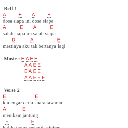
Reff 1
A
E
A
E
dosa siapa ini dosa siapa
A
E
A
E
salah siapa ini salah siapa
D
A
E
mestinya aku tak bertanya lagi
Music :
E
A
E
E
A
A
E
E
E
A
E
E
A
A
E
E
E
Verse 2
E
E
kudengar ceria suara tawamu
A
E
menikam jantung
E
E
kulihat rona segar di pipimu