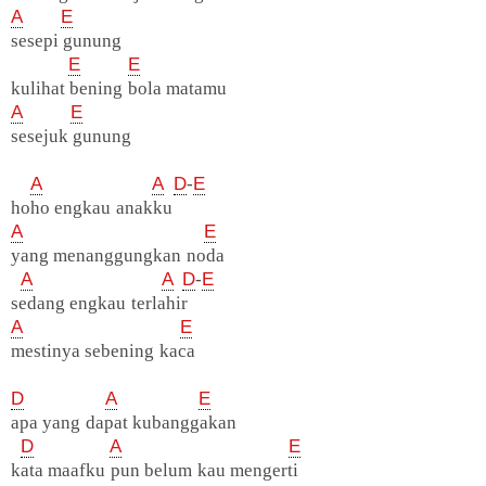
A
E
sesepi gunung
E
E
kulihat bening bola matamu
A
E
sesejuk gunung
A
A
D
-
E
hoho engkau anakku
A
E
yang menanggungkan noda
A
A
D
-
E
sedang engkau terlahir
A
E
mestinya sebening kaca
D
A
E
apa yang dapat kubanggakan
D
A
E
kata maafku pun belum kau mengerti