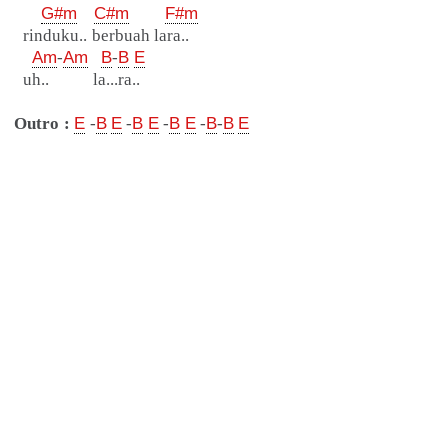
G#m
C#m
F#m
rinduku.. berbuah lara..
Am
-
Am
B
-
B
E
uh.. la...ra..
Outro :
E
-
B
E
-
B
E
-
B
E
-
B
-
B
E