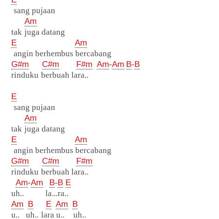
sang pujaan
Am
tak juga datang
E
Am
angin berhembus bercabang
G#m
C#m
F#m
Am
-
Am
B
-
B
rinduku berbuah lara..
E
sang pujaan
Am
tak juga datang
E
Am
angin berhembus bercabang
G#m
C#m
F#m
rinduku berbuah lara..
Am
-
Am
B
-
B
E
uh.. la...ra..
Am
B
E
Am
B
u.. uh.. lara u.. uh..