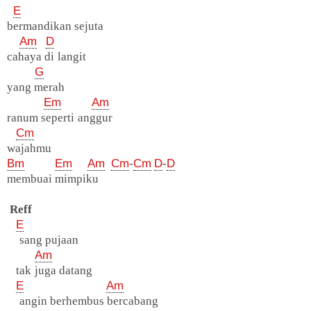
E
bermandikan sejuta
Am
D
cahaya di langit
G
yang merah
Em
Am
ranum seperti anggur
Cm
wajahmu
Bm
Em
Am
Cm
-
Cm
D
-
D
membuai mimpiku
Reff
E
sang pujaan
Am
tak juga datang
E
Am
angin berhembus bercabang