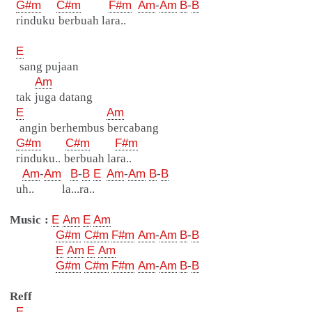
G#m
C#m
F#m
Am
-
Am
B
-
B
rinduku berbuah lara..
E
sang pujaan
Am
tak juga datang
E
Am
angin berhembus bercabang
G#m
C#m
F#m
rinduku.. berbuah lara..
Am
-
Am
B
-
B
E
Am
-
Am
B
-
B
uh.. la...ra..
Music :
E
Am
E
Am
G#m
C#m
F#m
Am
-
Am
B
-
B
E
Am
E
Am
G#m
C#m
F#m
Am
-
Am
B
-
B
Reff
E