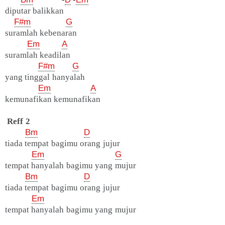
diputar balikkan
F#m
G
suramlah kebenaran
Em
A
suramlah keadilan
F#m
G
yang tinggal hanyalah
Em
A
kemunafikan kemunafikan
Reff 2
Bm
D
tiada tempat bagimu orang jujur
Em
G
tempat hanyalah bagimu yang mujur
Bm
D
tiada tempat bagimu orang jujur
Em
tempat hanyalah bagimu yang mujur