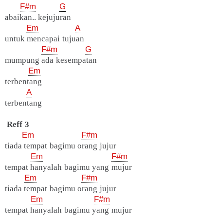
F#m
G
abaikan.. kejujuran
Em
A
untuk mencapai tujuan
F#m
G
mumpung ada kesempatan
Em
terbentang
A
terbentang
Reff 3
Em
F#m
tiada tempat bagimu orang jujur
Em
F#m
tempat hanyalah bagimu yang mujur
Em
F#m
tiada tempat bagimu orang jujur
Em
F#m
tempat hanyalah bagimu yang mujur