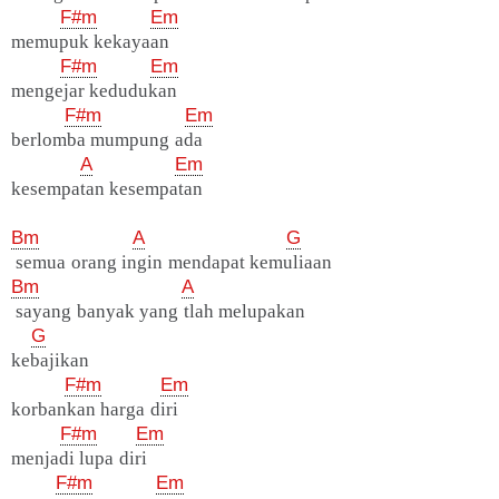
F#m
Em
memupuk kekayaan
F#m
Em
mengejar kedudukan
F#m
Em
berlomba mumpung ada
A
Em
kesempatan kesempatan
Bm
A
G
semua orang ingin mendapat kemuliaan
Bm
A
sayang banyak yang tlah melupakan
G
kebajikan
F#m
Em
korbankan harga diri
F#m
Em
menjadi lupa diri
F#m
Em