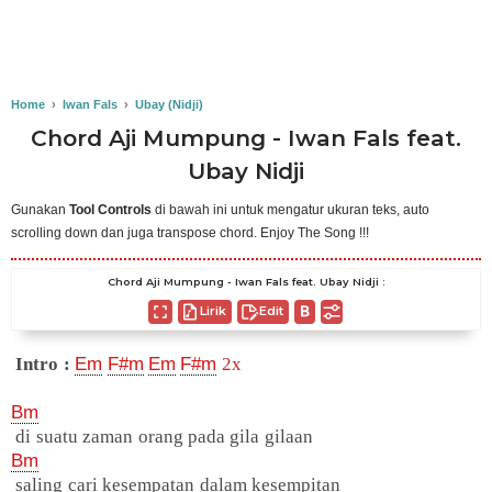
Home
›
Iwan Fals
›
Ubay (Nidji)
Chord Aji Mumpung - Iwan Fals feat.
Ubay Nidji
Gunakan
Tool Controls
di bawah ini untuk mengatur ukuran teks, auto
scrolling down dan juga transpose chord. Enjoy The Song !!!
Chord Aji Mumpung - Iwan Fals feat. Ubay Nidji :
Lirik
Edit
Intro :
Em
F#m
Em
F#m
2x
Bm
di suatu zaman orang pada gila gilaan
Bm
saling cari kesempatan dalam kesempitan