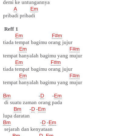
demi ke untungannya
A
Em
pribadi pribadi
Reff 1
Em
F#m
tiada tempat bagimu orang jujur
Em
F#m
tempat hanyalah bagimu yang mujur
Em
F#m
tiada tempat bagimu orang jujur
Em
F#m
tempat hanyalah bagimu yang mujur
Bm
-
D
-
Em
di suatu zaman orang pada
Bm
-
D
-
Em
lupa daratan
Bm
-
D
-
Em
sejarah dan kenyataan
Bm
-
D
-
Em