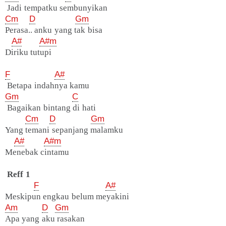
Jadi tempatku sembunyikan
Cm
D
Gm
Perasa.. anku yang tak bisa
A#
A#m
Diriku tutupi
F
A#
Betapa indahnya kamu
Gm
C
Bagaikan bintang di hati
Cm
D
Gm
Yang temani sepanjang malamku
A#
A#m
Menebak cintamu
Reff 1
F
A#
Meskipun engkau belum meyakini
Am
D
Gm
Apa yang aku rasakan