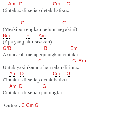
Am
D
Cm
G
Cintaku.. di setiap detak hatiku..
G
C
(Meskipun engkau belum meyakini)
Bm
E
Am
(Apa yang aku rasakan)
G/B
B
Em
Aku masih memperjuangkan cintaku
C
G
Em
Untuk yakinkanmu hanyalah dirimu..
Am
D
Cm
G
Cintaku.. di setiap detak hatiku..
Am
D
G
Cintaku.. di setiap jantungku
Outro :
C
Cm
G