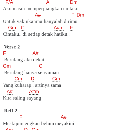
F/A
A
Dm
Aku masih memperjuangkan cintaku
A#
F
Dm
Untuk yakinkanmu hanyalah dirimu
Gm
C
A#m
F
Cintaku.. di setiap detak hatiku..
Verse 2
F
A#
Berulang aku dekati
Gm
C
Berulang hanya senyuman
Cm
D
Gm
Yang kuharap.. artinya sama
A#
A#m
Kita saling sayang
Reff 2
F
A#
Meskipun engkau belum meyakini
Am
D
Gm