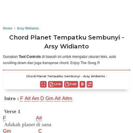
Home
›
Arsy Widianto
Chord Planet Tempatku Sembunyi -
Arsy Widianto
Gunakan
Tool Controls
di bawah ini untuk mengatur ukuran teks, auto
scrolling down dan juga transpose chord. Enjoy The Song !!!
Chord Planet Tempatku Sembunyi - Arsy Widianto :
Lirik
Edit
Intro :
F
A#
Am
D
Gm
A#
A#m
Verse 1
F
A#
Adakah planet di sana
Gm
C