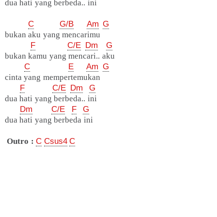
dua hati yang berbeda.. ini
C
G/B
Am
G
bukan aku yang mencarimu
F
C/E
Dm
G
bukan kamu yang mencari.. aku
C
E
Am
G
cinta yang mempertemukan
F
C/E
Dm
G
dua hati yang berbeda.. ini
Dm
C/E
F
G
dua hati yang berbeda ini
Outro :
C
Csus4
C