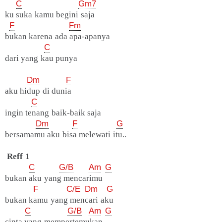
C
Gm7
ku suka kamu begini saja
F
Fm
bukan karena ada apa-apanya
C
dari yang kau punya
Dm
F
aku hidup di dunia
C
ingin tenang baik-baik saja
Dm
F
G
bersamamu aku bisa melewati itu..
Reff 1
C
G/B
Am
G
bukan aku yang mencarimu
F
C/E
Dm
G
bukan kamu yang mencari aku
C
G/B
Am
G
cinta yang mempertemukan