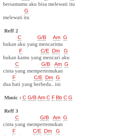
bersamamu aku bisa melewati itu
G
melewati itu
Reff 2
C
G/B
Am
G
bukan aku yang mencarimu
F
C/E
Dm
G
bukan kamu yang mencari aku
C
G/B
Am
G
cinta yang mempertemukan
F
C/E
Dm
G
dua hati yang berbeda.. ini
Music :
C
G/B
Am
C
F
Bb
C
G
Reff 3
C
G/B
Am
G
cinta yang mempertemukan
F
C/E
Dm
G