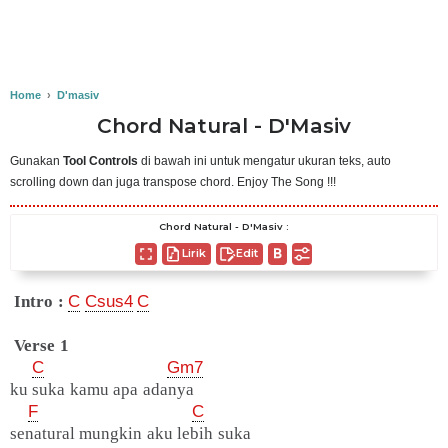
Home
›
D'masiv
Chord Natural - D'Masiv
Gunakan
Tool Controls
di bawah ini untuk mengatur ukuran teks, auto
scrolling down dan juga transpose chord. Enjoy The Song !!!
Chord Natural - D'Masiv :
Lirik
Edit
Intro :
C
Csus4
C
Verse 1
C
Gm7
ku suka kamu apa adanya
F
C
senatural mungkin aku lebih suka