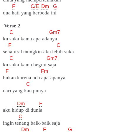
F
C/E
Dm
G
dua hati yang berbeda ini
Verse 2
C
Gm7
ku suka kamu apa adanya
F
C
senatural mungkin aku lebih suka
C
Gm7
ku suka kamu begini saja
F
Fm
bukan karena ada apa-apanya
C
dari yang kau punya
Dm
F
aku hidup di dunia
C
ingin tenang baik-baik saja
Dm
F
G