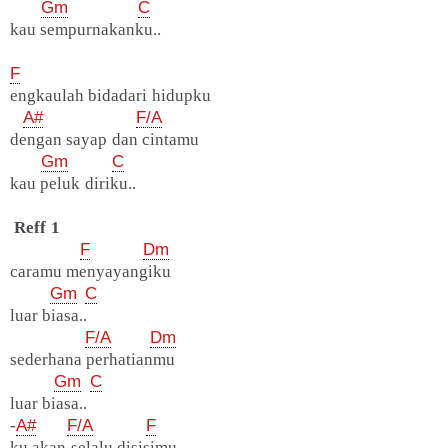
Gm
C
kau sempurnakanku..
F
engkaulah bidadari hidupku
A#
F/A
dengan sayap dan cintamu
Gm
C
kau peluk diriku..
Reff 1
F
Dm
caramu menyayangiku
Gm
C
luar biasa..
F/A
Dm
sederhana perhatianmu
Gm
C
luar biasa..
-
A#
F/A
F
ku akan selalu disisimu