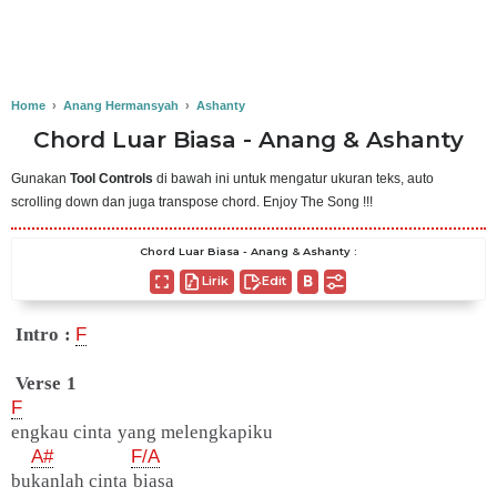
Home
›
Anang Hermansyah
›
Ashanty
Chord Luar Biasa - Anang & Ashanty
Gunakan
Tool Controls
di bawah ini untuk mengatur ukuran teks, auto
scrolling down dan juga transpose chord. Enjoy The Song !!!
Chord Luar Biasa - Anang & Ashanty :
Lirik
Edit
Intro :
F
Verse 1
F
engkau cinta yang melengkapiku
A#
F/A
bukanlah cinta biasa