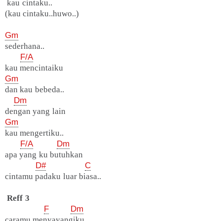
kau cintaku..
(kau cintaku..huwo..)
Gm
sederhana..
F/A
kau mencintaiku
Gm
dan kau bebeda..
Dm
dengan yang lain
Gm
kau mengertiku..
F/A
Dm
apa yang ku butuhkan
D#
C
cintamu padaku luar biasa..
Reff 3
F
Dm
caramu menyayangiku