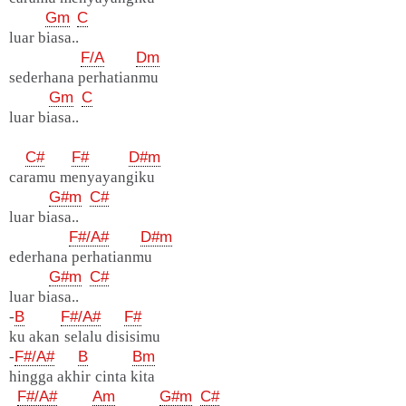
Gm
C
luar biasa..
F/A
Dm
sederhana perhatianmu
Gm
C
luar biasa..
C#
F#
D#m
caramu menyayangiku
G#m
C#
luar biasa..
F#/A#
D#m
ederhana perhatianmu
G#m
C#
luar biasa..
-
B
F#/A#
F#
ku akan selalu disisimu
-
F#/A#
B
Bm
hingga akhir cinta kita
F#/A#
Am
G#m
C#