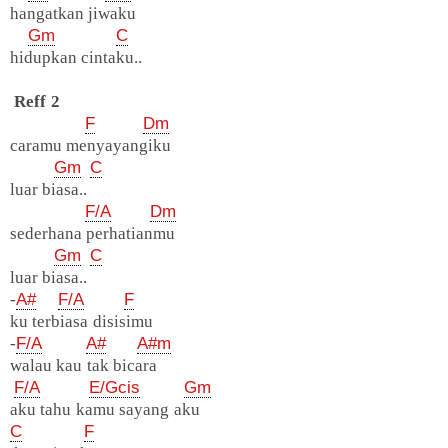
hangatkan jiwaku
Gm
C
hidupkan cintaku..
Reff 2
F
Dm
caramu menyayangiku
Gm
C
luar biasa..
F/A
Dm
sederhana perhatianmu
Gm
C
luar biasa..
-
A#
F/A
F
ku terbiasa disisimu
-
F/A
A#
A#m
walau kau tak bicara
F/A
E/Gcis
Gm
aku tahu kamu sayang aku
C
F