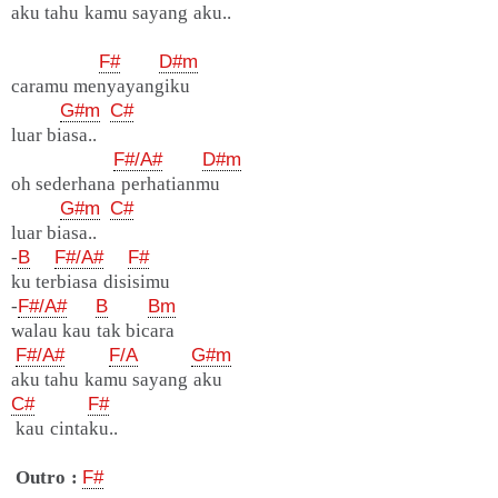
aku tahu kamu sayang aku..
F#
D#m
caramu menyayangiku
G#m
C#
luar biasa..
F#/A#
D#m
oh sederhana perhatianmu
G#m
C#
luar biasa..
-
B
F#/A#
F#
ku terbiasa disisimu
-
F#/A#
B
Bm
walau kau tak bicara
F#/A#
F/A
G#m
aku tahu kamu sayang aku
C#
F#
kau cintaku..
Outro :
F#