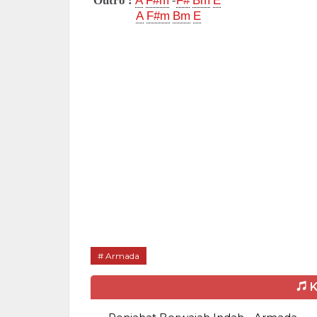
Outro :
A
F#m
-
F#
Bm
E
A
F#m
Bm
E
Armada
K