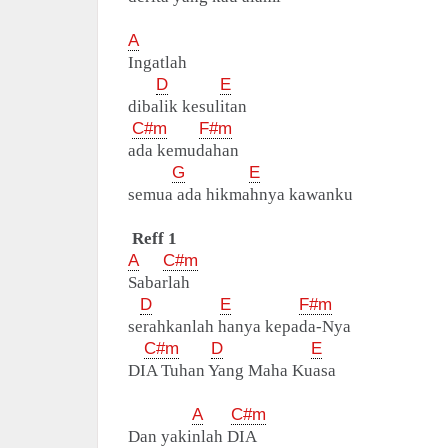
A
Ingatlah
D
E
dibalik kesulitan
C#m
F#m
ada kemudahan
G
E
semua ada hikmahnya kawanku
Reff 1
A
C#m
Sabarlah
D
E
F#m
serahkanlah hanya kepada-Nya
C#m
D
E
DIA Tuhan Yang Maha Kuasa
A
C#m
Dan yakinlah DIA