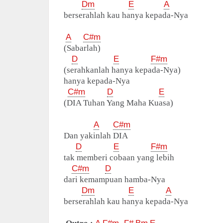
Dm
E
A
berserahlah kau hanya kepada-Nya
A
C#m
(Sabarlah)
D
E
F#m
(serahkanlah hanya kepada-Nya)
hanya kepada-Nya
C#m
D
E
(DIA Tuhan Yang Maha Kuasa)
A
C#m
Dan yakinlah DIA
D
E
F#m
tak memberi cobaan yang lebih
C#m
D
dari kemampuan hamba-Nya
Dm
E
A
berserahlah kau hanya kepada-Nya