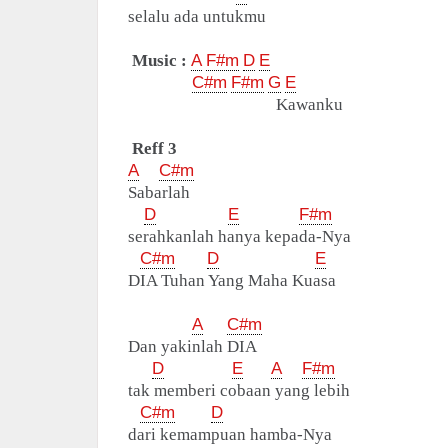
selalu ada untukmu
Music :
A
F#m
D
E
C#m
F#m
G
E
Kawanku
Reff 3
A
C#m
Sabarlah
D
E
F#m
serahkanlah hanya kepada-Nya
C#m
D
E
DIA Tuhan Yang Maha Kuasa
A
C#m
Dan yakinlah DIA
D
E
A
F#m
tak memberi cobaan yang lebih
C#m
D
dari kemampuan hamba-Nya