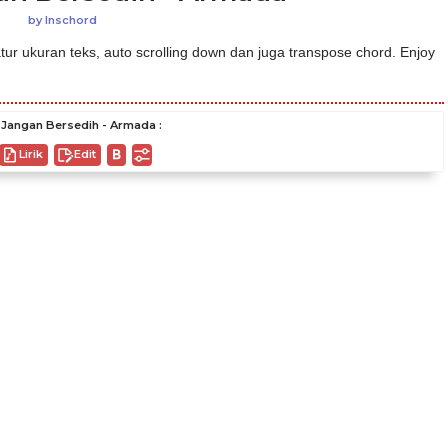
by
Inschord
ur ukuran teks, auto scrolling down dan juga transpose chord. Enjoy
Jangan Bersedih - Armada :
Lirik
Edit