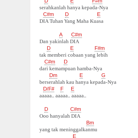
D
E
F#m
serahkanlah hanya kepada-Nya
C#m
D
E
DIA Tuhan Yang Maha Kuasa
A
C#m
Dan yakinlah DIA
D
E
F#m
tak memberi cobaan yang lebih
C#m
D
dari kemampuan hamba-Nya
Dm
E
G
berserahlah kau hanya kepada-Nya
D/F#
F
E
aaaaa.. aaaaa.. aaaaa..
D
C#m
Ooo hanyalah DIA
Bm
yang tak meninggalkanmu
E