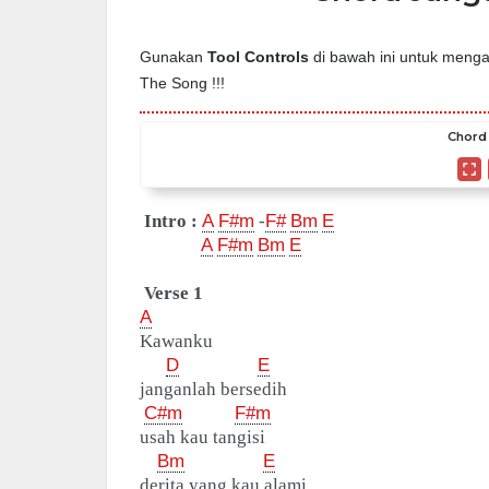
Gunakan
Tool Controls
di bawah ini untuk mengat
The Song !!!
Chord 
Intro :
A
F#m
-
F#
Bm
E
A
F#m
Bm
E
Verse 1
A
Kawanku
D
E
janganlah bersedih
C#m
F#m
usah kau tangisi
Bm
E
derita yang kau alami