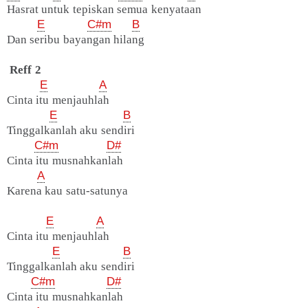
Hasrat untuk tepiskan semua kenyataan
E
C#m
B
Dan seribu bayangan hilang
Reff 2
E
A
Cinta itu menjauhlah
E
B
Tinggalkanlah aku sendiri
C#m
D#
Cinta itu musnahkanlah
A
Karena kau satu-satunya
E
A
Cinta itu menjauhlah
E
B
Tinggalkanlah aku sendiri
C#m
D#
Cinta itu musnahkanlah