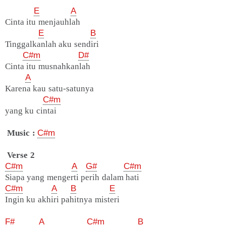
E
A
Cinta itu menjauhlah
E
B
Tinggalkanlah aku sendiri
C#m
D#
Cinta itu musnahkanlah
A
Karena kau satu-satunya
C#m
yang ku cintai
Music :
C#m
Verse 2
C#m
A
G#
C#m
Siapa yang mengerti perih dalam hati
C#m
A
B
E
Ingin ku akhiri pahitnya misteri
F#
A
C#m
B