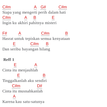
C#m
A
G#
C#m
Siapa yang mengerti perih dalam hati
C#m
A
B
E
Ingin ku akhiri pahitnya misteri
F#
A
C#m
B
Hasrat untuk tepiskan semua kenyataan
E
C#m
B
Dan seribu bayangan hilang
Reff 1
E
A
Cinta itu menjauhlah
E
B
Tinggalkanlah aku sendiri
C#m
D#
Cinta itu musnahkanlah
A
Karena kau satu-satunya