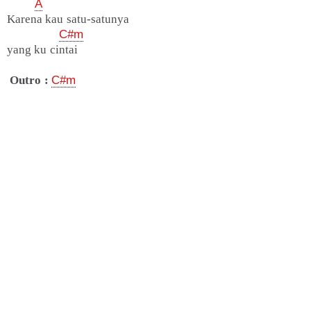
A
Karena kau satu-satunya
C#m
yang ku cintai
Outro :
C#m