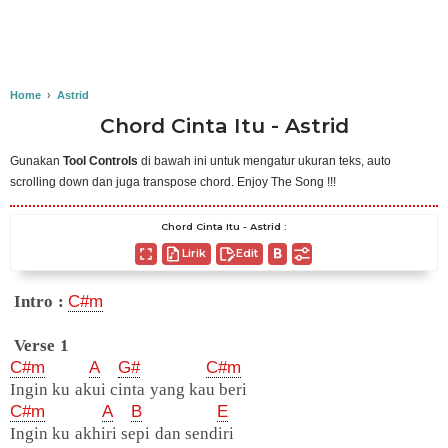
Home
›
Astrid
Chord Cinta Itu - Astrid
Gunakan
Tool Controls
di bawah ini untuk mengatur ukuran teks, auto
scrolling down dan juga transpose chord. Enjoy The Song !!!
Chord Cinta Itu - Astrid :
Lirik
Edit
Intro :
C#m
Verse 1
C#m
A
G#
C#m
Ingin ku akui cinta yang kau beri
C#m
A
B
E
Ingin ku akhiri sepi dan sendiri