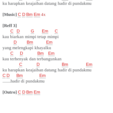
ku harapkan keajaiban datang hadir di pundakmu
[Music]
C
D
Bm
Em
4x
[Reff 3]
C
D
G
Em
C
kau biarkan mimpi tetap mimpi
D
Bm
Em
yang melengkapi khayalku
C
D
Bm
Em
kau terhenyak dan terbangunkan
C
D
Bm
Em
ku harapkan keajaiban datang hadir di pundakmu
C
D
Bm
Em
........hadir di pundakmu
[Outro]
C
D
Bm
Em