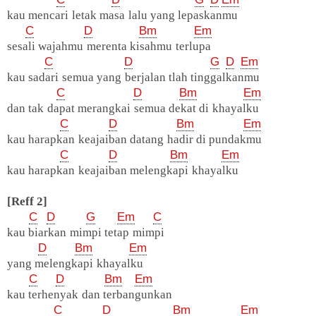
kau mencari letak masa lalu yang lepaskanmu
C
D
Bm
Em
sesali wajahmu merenta kisahmu terlupa
C
D
G
D
Em
kau sadari semua yang berjalan tlah tinggalkanmu
C
D
Bm
Em
dan tak dapat merangkai semua dekat di khayalku
C
D
Bm
Em
kau harapkan keajaiban datang hadir di pundakmu
C
D
Bm
Em
kau harapkan keajaiban melengkapi khayalku
[Reff 2]
C
D
G
Em
C
kau biarkan mimpi tetap mimpi
D
Bm
Em
yang melengkapi khayalku
C
D
Bm
Em
kau terhenyak dan terbangunkan
C
D
Bm
Em