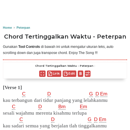
Home
›
Peterpan
Chord Tertinggalkan Waktu - Peterpan
Gunakan
Tool Controls
di bawah ini untuk mengatur ukuran teks, auto
scrolling down dan juga transpose chord. Enjoy The Song !!!
Chord Tertinggalkan Waktu - Peterpan :
Lirik
Edit
[Verse 1]
C
D
G
D
Em
kau terbangun dari tidur panjang yang lelahkanmu
C
D
Bm
Em
sesali wajahmu merenta kisahmu terlupa
C
D
G
D
Em
kau sadari semua yang berjalan tlah tinggalkanmu