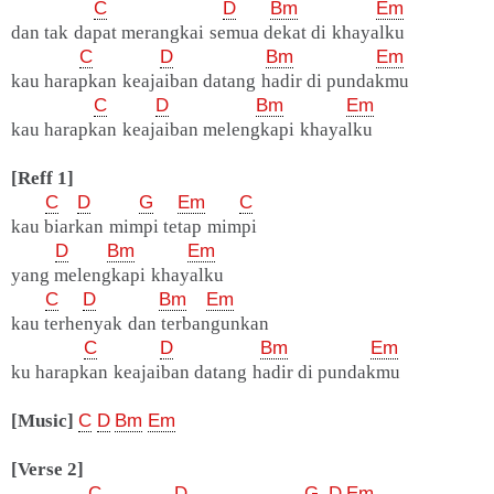
C
D
Bm
Em
dan tak dapat merangkai semua dekat di khayalku
C
D
Bm
Em
kau harapkan keajaiban datang hadir di pundakmu
C
D
Bm
Em
kau harapkan keajaiban melengkapi khayalku
[Reff 1]
C
D
G
Em
C
kau biarkan mimpi tetap mimpi
D
Bm
Em
yang melengkapi khayalku
C
D
Bm
Em
kau terhenyak dan terbangunkan
C
D
Bm
Em
ku harapkan keajaiban datang hadir di pundakmu
[Music]
C
D
Bm
Em
[Verse 2]
C
D
G
D
Em