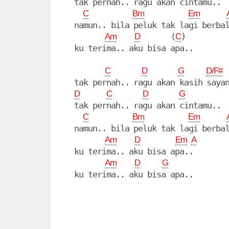
  tak pernah.. ragu akan cintamu..

C
Bm
Em
  namun.. bila peluk tak lagi berbal
       (
)

Am
D
C
  ku terima.. aku bisa apa..

C
D
G
D/F#
  tak pernah.. ragu akan kasih sayan
D
C
D
G
  tak pernah.. ragu akan cintamu..

C
Bm
Em
  namun.. bila peluk tak lagi berbal
Am
D
Em
A
  ku terima.. aku bisa apa..

Am
D
G