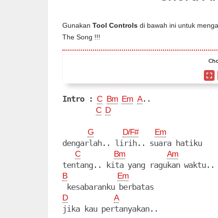
Gunakan
Tool Controls
di bawah ini untuk mengat
The Song !!!
Cho
Intro :
..

C
Bm
Em
A
C
D
G
D/F#
Em
dengarlah.. lirih.. suara hatiku

C
Bm
Am
B
Em
D
A