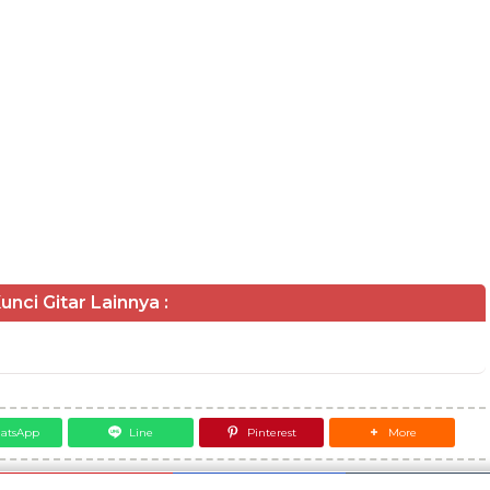
unci Gitar Lainnya :
atsApp
Line
Pinterest
More