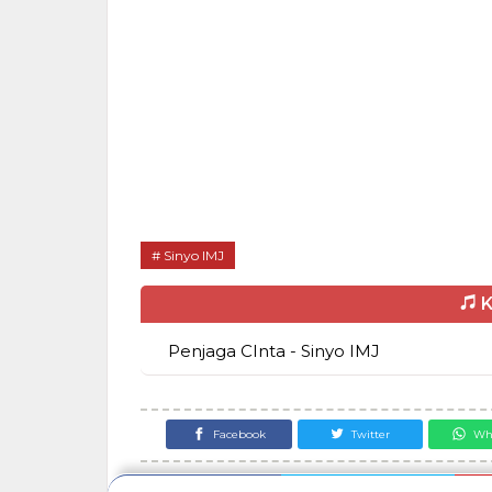
Sinyo IMJ
K
Penjaga CInta - Sinyo IMJ
Facebook
Twitter
Wh