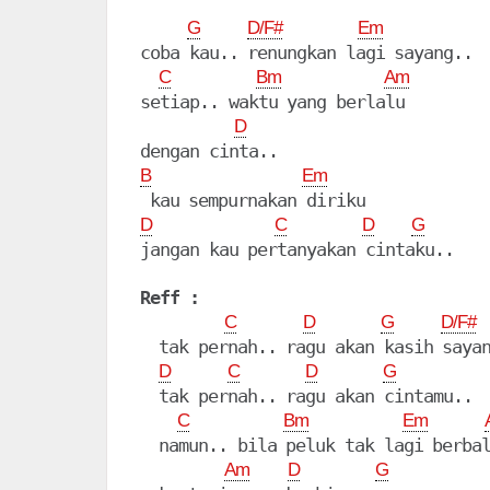
G
D/F#
Em
coba kau.. renungkan lagi sayang..

C
Bm
Am
setiap.. waktu yang berlalu

D
B
Em
D
C
D
G
jangan kau pertanyakan cintaku..

Reff :
C
D
G
D/F#
  tak pernah.. ragu akan kasih sayan
D
C
D
G
  tak pernah.. ragu akan cintamu..

C
Bm
Em
  namun.. bila peluk tak lagi berbal
Am
D
G