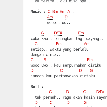
  ku terima.. aku bisa apa..

Music :
..

C
Bm
Em
A
Am
D
        wooo.. oo..

G
D/F#
Em
coba kau.. renungkan lagi sayang..

C
Bm
Am
setiap.. waktu yang berlalu

C
B
Em
D
C
D
G
jangan kau pertanyakan cintaku..

Reff :
C
D
G
D/F#
  tak pernah.. ragu akan kasih sayan
D
C
D
G