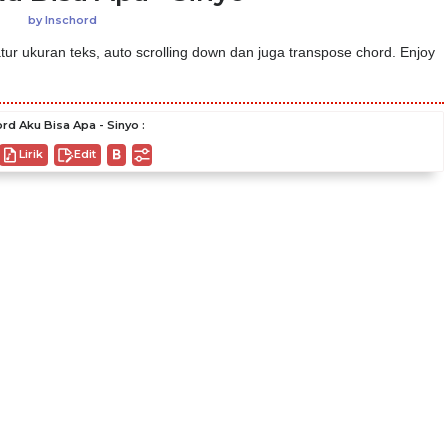
by
Inschord
ur ukuran teks, auto scrolling down dan juga transpose chord. Enjoy
rd Aku Bisa Apa - Sinyo :
Lirik
Edit