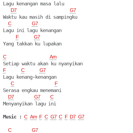
Lagu kenangan masa lalu

D7
G7
Waktu kau masih di sampingku

C
G7
Lagu ini lagu kenangan

F
G7
C
Am
F
C
G7
Lagu kenang-kenangan

C
F
Serasa engkau menemani

D7
G7
C
Menyanyikan lagu ini

Music :
C
Am
F
C
G7
C
F
D7
G7
C
G7