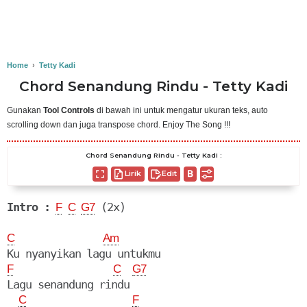
Home
›
Tetty Kadi
Chord Senandung Rindu - Tetty Kadi
Gunakan
Tool Controls
di bawah ini untuk mengatur ukuran teks, auto
scrolling down dan juga transpose chord. Enjoy The Song !!!
Chord Senandung Rindu - Tetty Kadi :
Lirik
Edit
Intro :
 (2x)

F
C
G7
C
Am
F
C
G7
Lagu senandung rindu

C
F