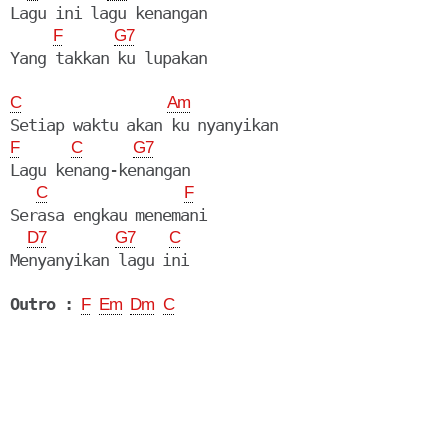
Lagu ini lagu kenangan

F
G7
Yang takkan ku lupakan

C
Am
F
C
G7
Lagu kenang-kenangan

C
F
Serasa engkau menemani

D7
G7
C
Menyanyikan lagu ini

Outro :
F
Em
Dm
C