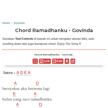
Home
›
Govinda
Chord Ramadhanku - Govinda
Gunakan
Tool Controls
di bawah ini untuk mengatur ukuran teks, auto
scrolling down dan juga transpose chord. Enjoy The Song !!!
Chord Ramadhanku - Govinda :
Lirik
Edit
Intro :
A
D
E
A
A
D
bersyukur aku bertemu lagi
E
A
bulan yang suci ramadhanku
A
D