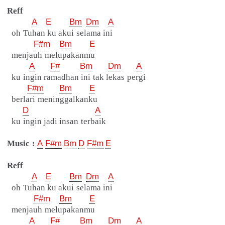
Reff
A
E
Bm
Dm
A
oh Tuhan ku akui selama ini
F#m
Bm
E
menjauh melupakanmu
A
F#
Bm
Dm
A
ku ingin ramadhan ini tak lekas pergi
F#m
Bm
E
berlari meninggalkanku
D
A
ku ingin jadi insan terbaik
Music :
A
F#m
Bm
D
F#m
E
Reff
A
E
Bm
Dm
A
oh Tuhan ku akui selama ini
F#m
Bm
E
menjauh melupakanmu
A
F#
Bm
Dm
A