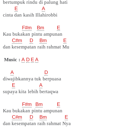
bertumpuk rindu di palung hati
E
A
cinta dan kasih Illahirobbi
F#m
Bm
E
Kau bukakan pintu ampunan
C#m
D
Bm
E
dan kesempatan raih rahmat Mu
Music :
A
D
E
A
A
D
diwajibkannya tuk berpuasa
E
A
supaya kita lebih bertaqwa
F#m
Bm
E
Kau bukakan pintu ampunan
C#m
D
Bm
E
dan kesempatan raih rahmat Nya