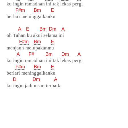
ku ingin ramadhan ini tak lekas pergi
F#m
Bm
E
berlari meninggalkanku
A
E
Bm
Dm
A
oh Tuhan ku akui selama ini
F#m
Bm
E
menjauh melupakanmu
A
F#
Bm
Dm
A
ku ingin ramadhan ini tak lekas pergi
F#m
Bm
E
berlari meninggalkanku
D
Dm
A
ku ingin jadi insan terbaik